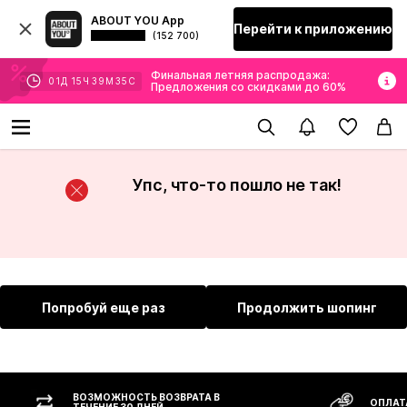
ABOUT YOU App
Перейти к приложению
(152 700)
Финальная летняя распродажа:
01
Д
15
Ч
39
М
34
С
Предложения со скидками до 60%
Упс, что-то пошло не так!
Попробуй еще раз
Продолжить шопинг
ВОЗМОЖНОСТЬ ВОЗВРАТА В
ОПЛАТ