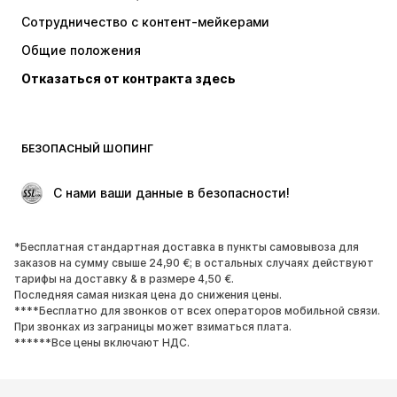
Топы и майки
Штаны
Сотрудничество с контент-мейкерами
Куртки
Свитеры и вязаные изделия
Общие положения
Белье
Блузки и туники
Отказаться от контракта здесь
Пальто
Юбки
Пляжная одежда
Толстовки
Пиджаки
Комбинезоны
БЕЗОПАСНЫЙ ШОПИНГ
Плюс сайз
Одежда для беременных
Поводы
ЭКСКЛЮЗИВ
 С нами ваши данные в безопасности!
Апсайклинг
*Бесплатная стандартная доставка в пункты самовывоза для
ОБУВЬ
заказов на сумму свыше 24,90 €; в остальных случаях действуют
тарифы на доставку & в размере 4,50 €.
НОВИНКИ
Модные тенденции
Последняя самая низкая цена до снижения цены.
****Бесплатно для звонков от всех операторов мобильной связи.
Кроссовки и кеды
Ботинки
При звонках из заграницы может взиматься плата.
Лодочки и туфли на высоких
Сапоги
******Все цены включают НДС.
каблуках
Босоножки
Полуботинки