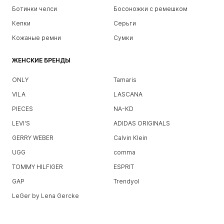
Ботинки челси
Босоножки с ремешком
Кепки
Серьги
Кожаные ремни
Сумки
ЖЕНСКИЕ БРЕНДЫ
ONLY
Tamaris
VILA
LASCANA
PIECES
NA-KD
LEVI'S
ADIDAS ORIGINALS
GERRY WEBER
Calvin Klein
UGG
comma
TOMMY HILFIGER
ESPRIT
GAP
Trendyol
LeGer by Lena Gercke