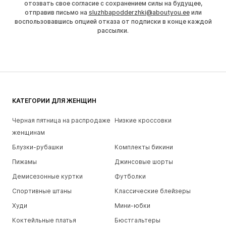
отозвать свое согласие с сохранением силы на будущее,
отправив письмо на
sluzhbapodderzhki@aboutyou.ee
или
воспользовавшись опцией отказа от подписки в конце каждой
рассылки.
КАТЕГОРИИ ДЛЯ ЖЕНЩИН
Черная пятница на распродаже
Низкие кроссовки
женщинам
Блузки-рубашки
Комплекты бикини
Пижамы
Джинсовые шорты
Демисезонные куртки
Футболки
Спортивные штаны
Классические блейзеры
Худи
Мини-юбки
Коктейльные платья
Бюстгальтеры