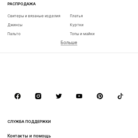
РАСПРОДАЖА
Свитеры и вязаные изделия
Платья
Джинсы
Куртки
Пальто
Топы и майки
Больше
Штаны
Белье
Юбки
Блузки и туники
Толстовки
Пиджаки
Пляжная одежда
Комбинезоны
Плюс сайз
Одежда для беременных
Обувь
Спорт
Аксессуары
Премиум
ОДЕЖДА
СЛУЖБА ПОДДЕРЖКИ
НОВИНКИ
Модные тенденции
Платья
Джинсы
Контакты и помощь