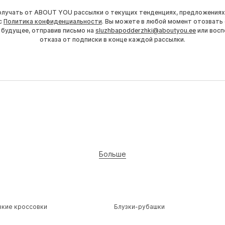
получать от ABOUT YOU рассылки о текущих тенденциях, предложениях
с
Политика конфиденциальности
. Вы можете в любой момент отозвать 
 будущее, отправив письмо на
sluzhbapodderzhki@aboutyou.ee
или восп
отказа от подписки в конце каждой рассылки.
Больше
зкие кроссовки
Блузки-рубашки