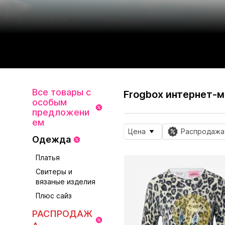
Все товары с
Frogbox интернет-м
особым
предложени
ем
Цена
Распродажа
Одежда
Платья
Свитеры и
вязаные изделия
Плюс сайз
РАСПРОДАЖ