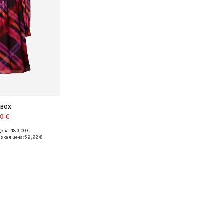
GBOX
90 €
ена: 189,00 €
меры: 34, 36
зкая цена:
59,92 €
в корзину