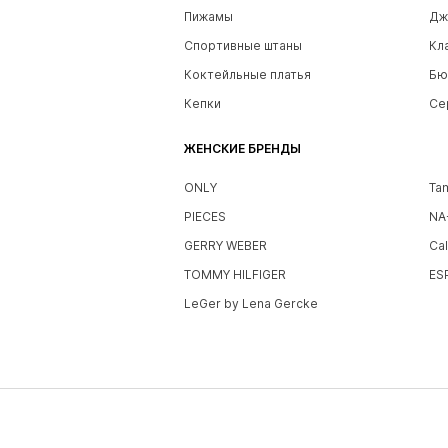
Пижамы
Дж
Спортивные штаны
Кл
Коктейльные платья
Бю
Кепки
Се
ЖЕНСКИЕ БРЕНДЫ
ONLY
Ta
PIECES
NA
GERRY WEBER
Cal
TOMMY HILFIGER
ES
LeGer by Lena Gercke