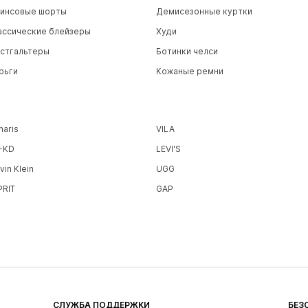
инсовые шорты
Демисезонные куртки
ассические блейзеры
Худи
стгальтеры
Ботинки челси
рьги
Кожаные ремни
maris
VILA
-KD
LEVI'S
vin Klein
UGG
PRIT
GAP
СЛУЖБА ПОДДЕРЖКИ
БЕЗ