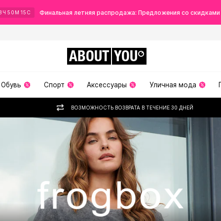
Финальная летняя распродажа: Предложения со скидками
8
Ч
50
М
15
С
ABOUT
YOU
Обувь
Спорт
Аксессуары
Уличная мода
ВОЗМОЖНОСТЬ ВОЗВРАТА В ТЕЧЕНИЕ 30 ДНЕЙ