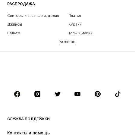
РАСПРОДАЖА
Свитеры и вязаные изделия
Платья
Джинсы
Куртки
Пальто
Топы и майки
Больше
Штаны
Белье
Юбки
Блузки и туники
Толстовки
Пиджаки
Пляжная одежда
Комбинезоны
Плюс сайз
Одежда для беременных
Обувь
Спорт
Аксессуары
Премиум
ОДЕЖДА
СЛУЖБА ПОДДЕРЖКИ
НОВИНКИ
Модные тенденции
Платья
Джинсы
Контакты и помощь