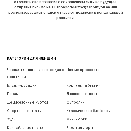
отозвать свое согласие с сохранением силы на будущее,
отправив письмо на
sluzhbapodderzhki@aboutyou.ee
или
воспользовавшись опцией отказа от подписки в конце каждой
рассылки.
КАТЕГОРИИ ДЛЯ ЖЕНЩИН
Черная пятница на распродаже
Низкие кроссовки
женщинам
Блузки-рубашки
Комплекты бикини
Пижамы
Джинсовые шорты
Демисезонные куртки
Футболки
Спортивные штаны
Классические блейзеры
Худи
Мини-юбки
Коктейльные платья
Бюстгальтеры