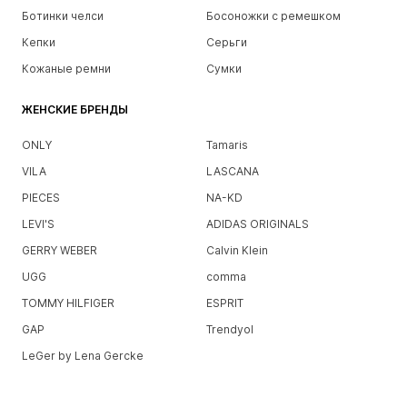
Ботинки челси
Босоножки с ремешком
Кепки
Серьги
Кожаные ремни
Сумки
ЖЕНСКИЕ БРЕНДЫ
ONLY
Tamaris
VILA
LASCANA
PIECES
NA-KD
LEVI'S
ADIDAS ORIGINALS
GERRY WEBER
Calvin Klein
UGG
comma
TOMMY HILFIGER
ESPRIT
GAP
Trendyol
LeGer by Lena Gercke