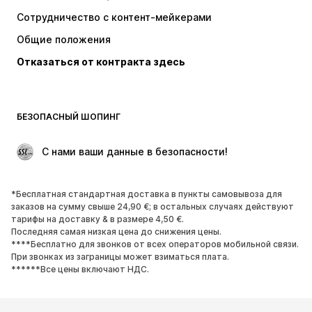
Топы и майки
Штаны
Сотрудничество с контент-мейкерами
Куртки
Свитеры и вязаные изделия
Общие положения
Белье
Блузки и туники
Отказаться от контракта здесь
Пальто
Юбки
Пляжная одежда
Толстовки
Пиджаки
Комбинезоны
БЕЗОПАСНЫЙ ШОПИНГ
Плюс сайз
Одежда для беременных
Поводы
ЭКСКЛЮЗИВ
 С нами ваши данные в безопасности!
Апсайклинг
*Бесплатная стандартная доставка в пункты самовывоза для
ОБУВЬ
заказов на сумму свыше 24,90 €; в остальных случаях действуют
тарифы на доставку & в размере 4,50 €.
НОВИНКИ
Модные тенденции
Последняя самая низкая цена до снижения цены.
****Бесплатно для звонков от всех операторов мобильной связи.
Кроссовки и кеды
Ботинки
При звонках из заграницы может взиматься плата.
Лодочки и туфли на высоких
Сапоги
******Все цены включают НДС.
каблуках
Босоножки
Полуботинки