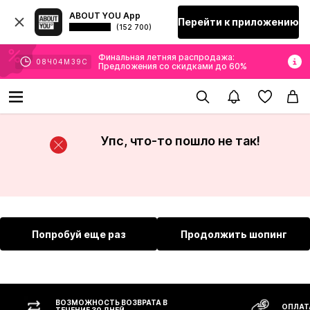
ABOUT YOU App
Перейти к приложению
(152 700)
Финальная летняя распродажа:
08
Ч
04
М
38
С
Предложения со скидками до 60%
Упс, что-то пошло не так!
Попробуй еще раз
Продолжить шопинг
ВОЗМОЖНОСТЬ ВОЗВРАТА В
ОПЛАТ