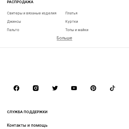
РАСПРОДАЖА
Свитеры и вязаные изделия
Платья
Джинсы
Куртки
Пальто
Топы и майки
Больше
Штаны
Белье
Юбки
Блузки и туники
Толстовки
Пиджаки
Пляжная одежда
Комбинезоны
Плюс сайз
Одежда для беременных
Обувь
Спорт
Аксессуары
Премиум
ОДЕЖДА
СЛУЖБА ПОДДЕРЖКИ
НОВИНКИ
Модные тенденции
Платья
Джинсы
Контакты и помощь