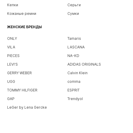
Кепки
Серьги
Кожаные ремни
Сумки
ЖЕНСКИЕ БРЕНДЫ
ONLY
Tamaris
VILA
LASCANA
PIECES
NA-KD
LEVI'S
ADIDAS ORIGINALS
GERRY WEBER
Calvin Klein
UGG
comma
TOMMY HILFIGER
ESPRIT
GAP
Trendyol
LeGer by Lena Gercke