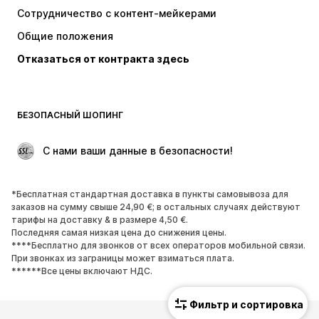
Топы и майки
Штаны
Сотрудничество с контент-мейкерами
Куртки
Свитеры и вязаные изделия
Общие положения
Белье
Блузки и туники
Отказаться от контракта здесь
Пальто
Юбки
Пляжная одежда
Толстовки
Пиджаки
Комбинезоны
БЕЗОПАСНЫЙ ШОПИНГ
Плюс сайз
Одежда для беременных
Поводы
ЭКСКЛЮЗИВ
 С нами ваши данные в безопасности!
Апсайклинг
*Бесплатная стандартная доставка в пункты самовывоза для
ОБУВЬ
заказов на сумму свыше 24,90 €; в остальных случаях действуют
тарифы на доставку & в размере 4,50 €.
НОВИНКИ
Модные тенденции
Последняя самая низкая цена до снижения цены.
****Бесплатно для звонков от всех операторов мобильной связи.
Кроссовки и кеды
Ботинки
При звонках из заграницы может взиматься плата.
Лодочки и туфли на высоких
Сапоги
******Все цены включают НДС.
каблуках
Фильтр и сортировка
Босоножки
Полуботинки