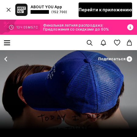
ABOUT YOU App
Перейти к приложению
(152 700)
Финальная летняя распродажа:
13
Ч
05
М
56
С
Предложения со скидками до 60%
Подписаться