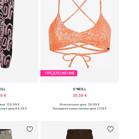
ПРЕДЛОЖЕНИЕ
EILL
O'NEILL
59 €
30,59 €
ена: 159,99 €
Изначальная цена: 39,99 €
меры: S, M, L
Доступные размеры: 70, 75, 75, 80, 80
зкая цена:
89,59 €
Последняя самая низкая цена:
27,19 €
в корзину
Добавить в корзину