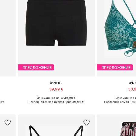
ПРЕДЛОЖЕНИЕ
ПРЕДЛОЖЕНИЕ
O'NEILL
O'N
39,99 €
33,
Изначальная цена: 49,99 €
Изначальная ц
L, XXL
Доступные размеры: S, M, L, XL, XXL
Доступные размеры: 
79 €
Последняя самая низкая цена:
39,99 €
Последняя самая низк
у
Добавить в корзину
Добавить 