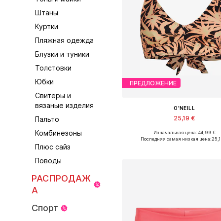
Штаны
Куртки
Пляжная одежда
Блузки и туники
Толстовки
Юбки
ПРЕДЛОЖЕНИЕ
Свитеры и
вязаные изделия
O'NEILL
25,19 €
Пальто
Комбинезоны
Изначальная цена: 44,99 €
Доступные размеры: 70, 75, 75, 
Последняя самая низкая цена:
25,
Плюс сайз
Добавить в корзин
Поводы
РАСПРОДАЖ
А
Спорт