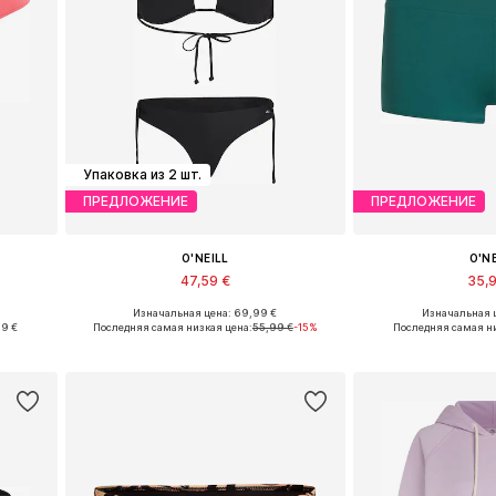
Упаковка из 2 шт.
ПРЕДЛОЖЕНИЕ
ПРЕДЛОЖЕНИЕ
O'NEILL
O'N
47,59 €
35,
Изначальная цена: 69,99 €
Изначальная ц
L, XXL
Доступные размеры: XS, S, M, L, XL
Доступные размеры: X
59 €
Последняя самая низкая цена:
55,99 €
-15%
Последняя самая н
у
Добавить в корзину
Добавить 