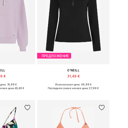
ПРЕДЛОЖЕНИЕ
EILL
O'NEILL
49 €
31,49 €
ена: 74,99 €
Изначальная цена: 49,99 €
: XS, S, M, L, XL
Доступные размеры: XS, S, M, L
изкая цена:
40,49 €
Последняя самая низкая цена:
27,99 €
в корзину
Добавить в корзину