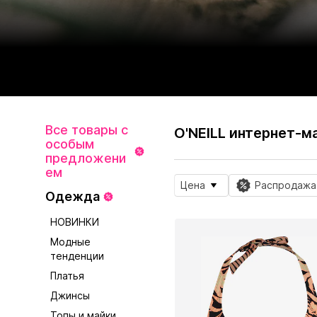
Все товары с
O'NEILL интернет-м
особым
предложени
ем
Цена
Распродажа
Одежда
НОВИНКИ
Модные
тенденции
Платья
Джинсы
Топы и майки