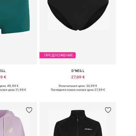
ПРЕДЛОЖЕНИЕ
EILL
O'NEILL
99 €
27,99 €
ена: 49,99 €
Изначальная цена: 34,99 €
S, S, M, L, XL, XXL
Доступные размеры: XS, S, M, L, XL, XXL
изкая цена:
31,99 €
Последняя самая низкая цена:
27,99 €
в корзину
Добавить в корзину