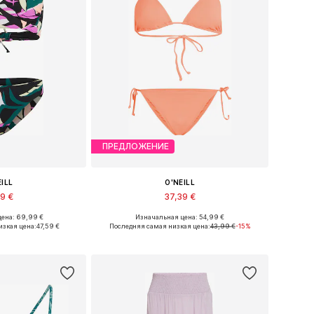
ПРЕДЛОЖЕНИЕ
EILL
O'NEILL
59 €
37,39 €
ена: 69,99 €
Изначальная цена: 54,99 €
: XS, S, M, L, XL
Доступные размеры: XS, S, M, L, XL
изкая цена:
47,59 €
Последняя самая низкая цена:
43,99 €
-15%
в корзину
Добавить в корзину