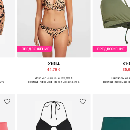
ПРЕДЛОЖЕНИЕ
ПРЕДЛОЖЕНИЕ
O'NEILL
O'N
44,79 €
35,
Изначальная цена: 69,99 €
Изначальная ц
80, 80
Доступные размеры: XS, S, M, L, XL, XXL
Доступные размеры
19 €
Последняя самая низкая цена:
44,79 €
Последняя самая н
у
Добавить в корзину
Добавить 