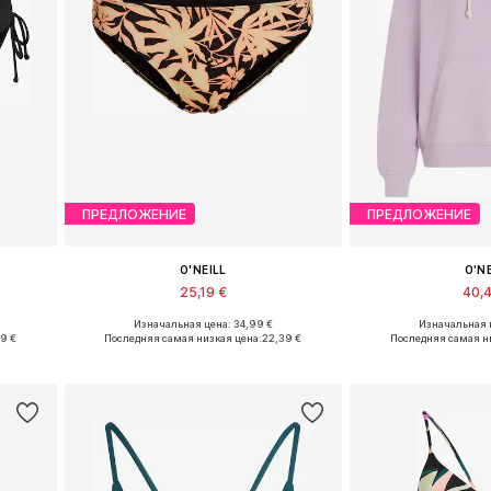
ПРЕДЛОЖЕНИЕ
ПРЕДЛОЖЕНИЕ
O'NEILL
O'N
25,19 €
40,
Изначальная цена: 34,99 €
Изначальная ц
XL
Доступные размеры: XS, S, M, L, XL, XXL
Доступные размеры
99 €
Последняя самая низкая цена:
22,39 €
Последняя самая н
у
Добавить в корзину
Добавить 