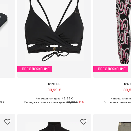
ПРЕДЛОЖЕНИЕ
ПРЕДЛОЖЕНИЕ
O'NEILL
O'N
33,99 €
89,
Изначальная цена: 49,99 €
Изначальная ц
 40, 41
Доступные размеры: 70, 75, 75, 80, 80, 85
Доступные раз
89 €
Последняя самая низкая цена:
39,99 €
-15%
Последняя самая ни
у
Добавить в корзину
Добавить 