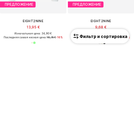
ПРЕДЛОЖЕНИЕ
ПРЕДЛОЖЕНИЕ
EIGHT2NINE
EIGHT2NINE
13,95 €
9,68 €
Изначальная цена: 34,90 €
Изначальная цена: 12,90 €
Фильтр и сортировка
Последняя самая низкая цена:
16,74 €
-16%
Последняя самая низкая цена:
10,32 €
-6%
ПРЕДЛОЖЕНИЕ
ПРЕДЛОЖЕНИЕ