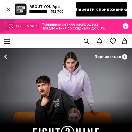
ABOUT YOU App
Перейти к приложению
(152 700)
Финальная летняя распродажа:
12
Ч
55
М
35
С
Предложения со скидками до 60%
Подписаться