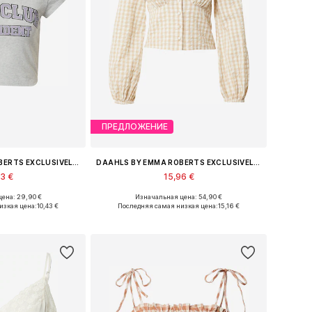
ПРЕДЛОЖЕНИЕ
DAAHLS BY EMMA ROBERTS EXCLUSIVELY FOR ABOUT YOU
DAAHLS BY EMMA ROBERTS EXCLUSIVELY FOR ABOUT YOU
43 €
15,96 €
ена: 29,90 €
Изначальная цена: 54,90 €
S, S, M, L, XL, XXL
Доступные размеры: XS, S, M, L, XL, XXL
изкая цена:
10,43 €
Последняя самая низкая цена:
15,16 €
в корзину
Добавить в корзину