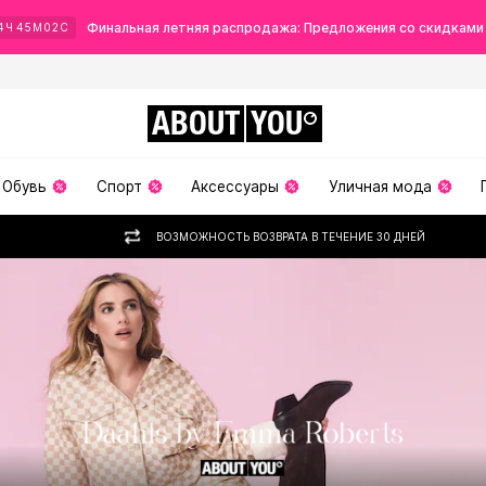
Финальная летняя распродажа: Предложения со скидками
4
Ч
44
М
59
С
ABOUT
YOU
Обувь
Спорт
Аксессуары
Уличная мода
ВОЗМОЖНОСТЬ ВОЗВРАТА В ТЕЧЕНИЕ 30 ДНЕЙ