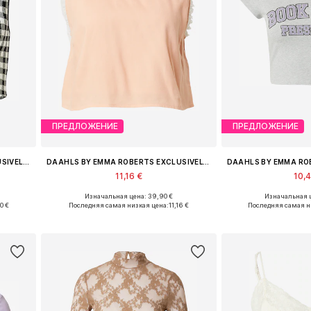
ПРЕДЛОЖЕНИЕ
ПРЕДЛОЖЕНИЕ
DAAHLS BY EMMA ROBERTS EXCLUSIVELY FOR ABOUT YOU
DAAHLS BY EMMA ROBERTS EXCLUSIVELY FOR ABOUT YOU
11,16 €
10,
Изначальная цена: 39,90 €
Изначальная ц
, XXL
Доступные размеры: S, M, L, XL, XXL
Доступные размеры: X
0 €
Последняя самая низкая цена:
11,16 €
Последняя самая н
у
Добавить в корзину
Добавить 