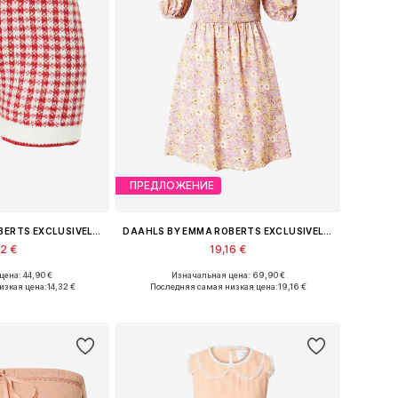
ПРЕДЛОЖЕНИЕ
DAAHLS BY EMMA ROBERTS EXCLUSIVELY FOR ABOUT YOU
DAAHLS BY EMMA ROBERTS EXCLUSIVELY FOR ABOUT YOU
32 €
19,16 €
ена: 44,90 €
Изначальная цена: 69,90 €
, 36, 38, 40, 42, 44
Доступные размеры: 34, 36, 38, 40, 42
изкая цена:
14,32 €
Последняя самая низкая цена:
19,16 €
в корзину
Добавить в корзину