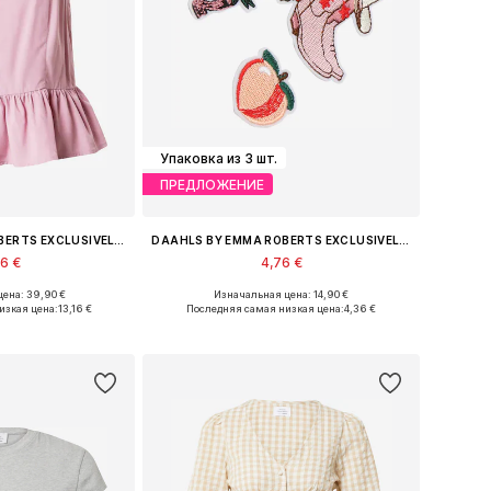
Упаковка из 3 шт.
ПРЕДЛОЖЕНИЕ
DAAHLS BY EMMA ROBERTS EXCLUSIVELY FOR ABOUT YOU
DAAHLS BY EMMA ROBERTS EXCLUSIVELY FOR ABOUT YOU
96 €
4,76 €
ена: 39,90 €
Изначальная цена: 14,90 €
S, S, M, L, XL, XXL
Доступные размеры: One Size
изкая цена:
13,16 €
Последняя самая низкая цена:
4,36 €
в корзину
Добавить в корзину