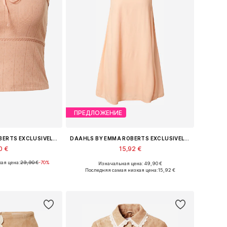
ПРЕДЛОЖЕНИЕ
DAAHLS BY EMMA ROBERTS EXCLUSIVELY FOR ABOUT YOU
DAAHLS BY EMMA ROBERTS EXCLUSIVELY FOR ABOUT YOU
0 €
15,92 €
ая цена:
29,90 €
-70%
Изначальная цена: 49,90 €
S, S, M, L, XL, XXL
Доступные размеры: 34, 36, 38, 40, 42
Последняя самая низкая цена:
15,92 €
в корзину
Добавить в корзину