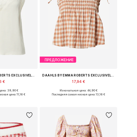
ПРЕДЛОЖЕНИЕ
DAAHLS BY EMMA ROBERTS EXCLUSIVELY FOR ABOUT YOU
DAAHLS BY EMMA ROBERTS EXCLUSIVELY FOR ABOUT YOU
6 €
17,94 €
ена: 39,90 €
Изначальная цена: 44,90 €
 XS, M, L, XL, XXL
Доступные размеры: XS, S, M, L, XL, XXL
изкая цена:
11,16 €
Последняя самая низкая цена:
13,16 €
в корзину
Добавить в корзину