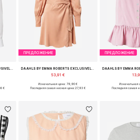
ПРЕДЛОЖЕНИЕ
ПРЕДЛОЖЕНИЕ
DAAHLS BY EMMA ROBERTS EXCLUSIVELY FOR ABOUT YOU
DAAHLS BY EMMA ROBERTS EXCLUSIVELY FOR ABOUT YOU
53,91 €
13,
Изначальная цена: 79,90 €
Изначальная ц
, XL
Доступные размеры: 34, 36, 38, 40, 42, 44
Доступные размеры: X
96 €
Последняя самая низкая цена:
27,93 €
Последняя самая н
у
Добавить в корзину
Добавить 