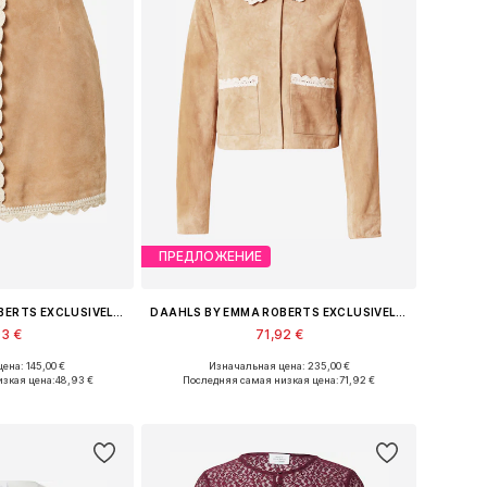
ПРЕДЛОЖЕНИЕ
DAAHLS BY EMMA ROBERTS EXCLUSIVELY FOR ABOUT YOU
DAAHLS BY EMMA ROBERTS EXCLUSIVELY FOR ABOUT YOU
93 €
71,92 €
ена: 145,00 €
Изначальная цена: 235,00 €
ры: 36, 38, 40
Доступные размеры: XS, S, M, L, XL
изкая цена:
48,93 €
Последняя самая низкая цена:
71,92 €
в корзину
Добавить в корзину