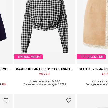
ПРЕДЛОЖЕНИЕ
ПРЕДЛОЖЕНИЕ
DAAHLS BY EMMA ROBERTS EXCLUSIVELY FOR ABOUT YOU
DAAHLS BY EMMA ROBERTS EXCLUSIVELY FOR ABOUT YOU
20,72 €
48,
Изначальная цена: 64,90 €
Изначальная ц
0, 42
Доступные размеры: XS, S, M, L, XL, XXL
Доступные разме
€
-12%
Последняя самая низкая цена:
20,72 €
Последняя самая н
у
Добавить в корзину
Добавить 