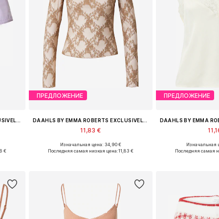
ПРЕДЛОЖЕНИЕ
ПРЕДЛОЖЕНИЕ
DAAHLS BY EMMA ROBERTS EXCLUSIVELY FOR ABOUT YOU
DAAHLS BY EMMA ROBERTS EXCLUSIVELY FOR ABOUT YOU
11,83 €
11,1
Изначальная цена: 34,90 €
Изначальная ц
, XXL
Доступные размеры: XS, S, M, L, XL
Доступные размеры:
6 €
Последняя самая низкая цена:
11,83 €
Последняя самая н
у
Добавить в корзину
Добавить 