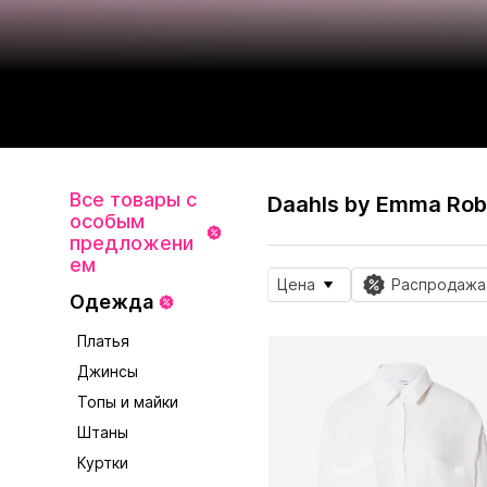
Все товары с
Daahls by Emma Rob
особым
предложени
ем
Цена
Распродажа
Одежда
Платья
Джинсы
Топы и майки
Штаны
Куртки