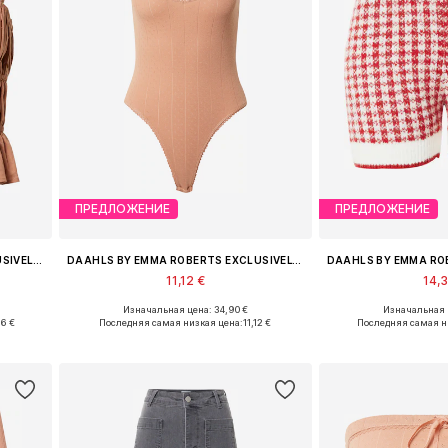
ПРЕДЛОЖЕНИЕ
ПРЕДЛОЖЕНИЕ
DAAHLS BY EMMA ROBERTS EXCLUSIVELY FOR ABOUT YOU
DAAHLS BY EMMA ROBERTS EXCLUSIVELY FOR ABOUT YOU
11,12 €
14,
Изначальная цена: 34,90 €
Изначальная ц
L, XXL
Доступные размеры: XS, S, M, L, XL, XXL
Доступные размеры: 34
96 €
Последняя самая низкая цена:
11,12 €
Последняя самая н
у
Добавить в корзину
Добавить 