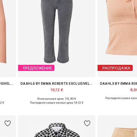
ПРЕДЛОЖЕНИЕ
РАСПРОДАЖА
DAAHLS BY EMMA ROBERTS EXCLUSIVELY FOR ABOUT YOU
DAAHLS BY EMMA ROBERTS EXCLUSIVELY FOR ABOUT YOU
19,12 €
8,9
Последняя самая низк
Изначальная цена: 59,90 €
, XXL
Доступные размеры: 25-26, 27-28, 29, 30-31
Доступные размеры: X
2 €
Последняя самая низкая цена:
19,12 €
у
Добавить в корзину
Добавить 