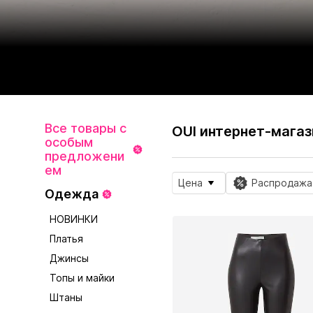
Все товары с
OUI интернет-магаз
особым
предложени
ем
Цена
Распродажа
Одежда
НОВИНКИ
Платья
Джинсы
Топы и майки
Штаны