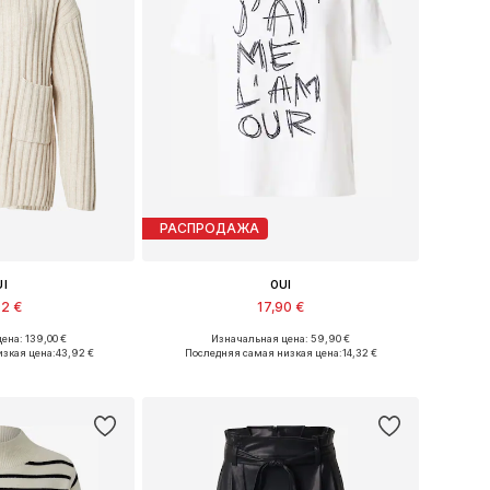
РАСПРОДАЖА
UI
OUI
92 €
17,90 €
ена: 139,00 €
Изначальная цена: 59,90 €
еры: S, M, XL
Доступные размеры: XS, S
изкая цена:
43,92 €
Последняя самая низкая цена:
14,32 €
в корзину
Добавить в корзину