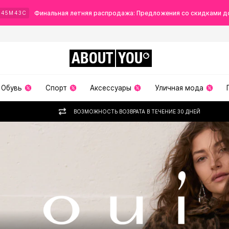
Финальная летняя распродажа: Предложения со скидками д
Ч
45
М
41
С
ABOUT
YOU
Обувь
Спорт
Аксессуары
Уличная мода
ВОЗМОЖНОСТЬ ВОЗВРАТА В ТЕЧЕНИЕ 30 ДНЕЙ