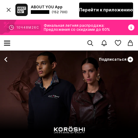
ABOUT YOU App
Перейти к приложению
(152 700)
Финальная летняя распродажа:
10
Ч
48
М
24
С
Предложения со скидками до 60%
Подписаться