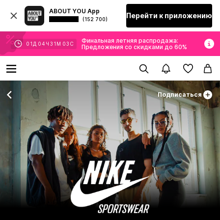
ABOUT YOU App
Перейти к приложению
(152 700)
Финальная летняя распродажа:
01
Д
04
Ч
31
М
02
С
Предложения со скидками до 60%
Подписаться