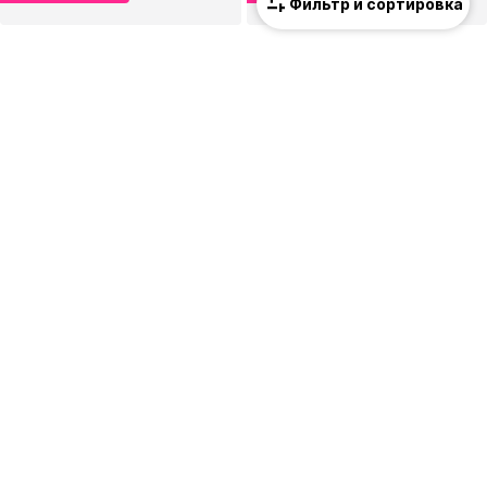
Фильтр и сортировка
NIKE SPORTSWEAR
NIKE SPORTSWEAR
Низкие кроссовки 'SHOX TL'
Конический (Tapered) Штаны 'Phoenix Fleece'
144,49 €
40,72 €
Изначальная цена: 169,99 €
Изначальная цена: 54,90 €
Последняя самая низкая цена:
119,20 €
Последняя самая низкая цена:
35,93 €
+
1
ПРЕДЛОЖЕНИЕ
ПРЕДЛОЖЕНИЕ