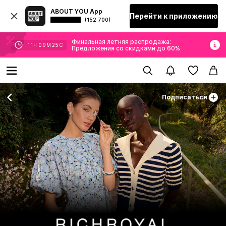
ABOUT YOU App
Перейти к приложению
(152 700)
Финальная летняя распродажа:
11
Ч
09
М
23
С
Предложения со скидками до 60%
Подписаться