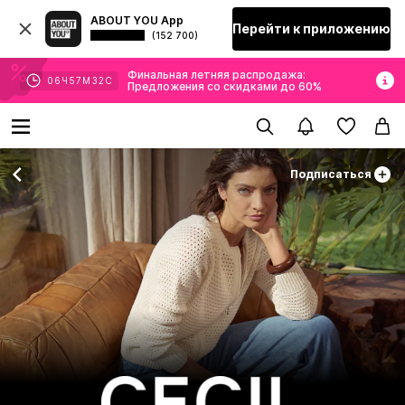
ABOUT YOU App
Перейти к приложению
(152 700)
Финальная летняя распродажа:
06
Ч
57
М
30
С
Предложения со скидками до 60%
Подписаться