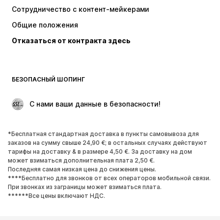
Топы и майки
Штаны
Сотрудничество с контент-мейкерами
Куртки
Свитеры и вязаные изделия
Общие положения
Белье
Блузки и туники
Отказаться от контракта здесь
Пальто
Юбки
Пляжная одежда
Толстовки
Пиджаки
Комбинезоны
БЕЗОПАСНЫЙ ШОПИНГ
Плюс сайз
Одежда для беременных
Поводы
ЭКСКЛЮЗИВ
 С нами ваши данные в безопасности!
Апсайклинг
*Бесплатная стандартная доставка в пункты самовывоза для
ОБУВЬ
заказов на сумму свыше 24,90 €; в остальных случаях действуют
тарифы на доставку & в размере 4,50 €. За доставку на дом
НОВИНКИ
Модные тенденции
может взиматься дополнительная плата 2,50 €.
Последняя самая низкая цена до снижения цены.
Кроссовки и кеды
Ботинки
****Бесплатно для звонков от всех операторов мобильной связи.
Лодочки и туфли на высоких
Сапоги
При звонках из заграницы может взиматься плата.
******Все цены включают НДС.
каблуках
Босоножки
Полуботинки