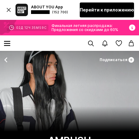
ABOUT YOU App
Перейти к приложению
(152 700)
Финальная летняя распродажа:
02
Д
12
Ч
35
М
59
С
Предложения со скидками до 60%
Подписаться