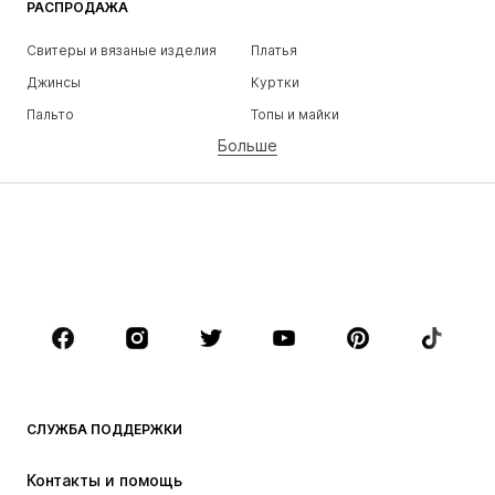
РАСПРОДАЖА
Свитеры и вязаные изделия
Платья
Джинсы
Куртки
Пальто
Топы и майки
Больше
Штаны
Белье
Юбки
Блузки и туники
Толстовки
Пиджаки
Пляжная одежда
Комбинезоны
Плюс сайз
Одежда для беременных
Обувь
Спорт
Аксессуары
Премиум
ОДЕЖДА
СЛУЖБА ПОДДЕРЖКИ
НОВИНКИ
Модные тенденции
Платья
Джинсы
Контакты и помощь