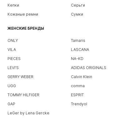
Кепки
Серьги
Кожаные ремни
Сумки
ЖЕНСКИЕ БРЕНДЫ
ONLY
Tamaris
VILA
LASCANA
PIECES
NA-KD
LEVI'S
ADIDAS ORIGINALS
GERRY WEBER
Calvin Klein
UGG
comma
TOMMY HILFIGER
ESPRIT
GAP
Trendyol
LeGer by Lena Gercke