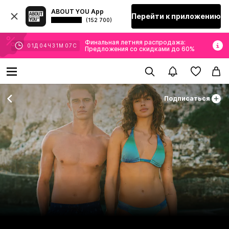
ABOUT YOU App
Перейти к приложению
(152 700)
Финальная летняя распродажа:
01
Д
04
Ч
31
М
06
С
Предложения со скидками до 60%
Подписаться