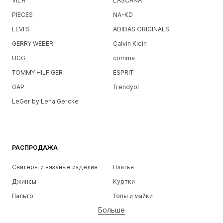
VILA
LASCANA
PIECES
NA-KD
LEVI'S
ADIDAS ORIGINALS
GERRY WEBER
Calvin Klein
UGG
comma
TOMMY HILFIGER
ESPRIT
GAP
Trendyol
LeGer by Lena Gercke
РАСПРОДАЖА
Свитеры и вязаные изделия
Платья
Джинсы
Куртки
Пальто
Топы и майки
Больше
Штаны
Белье