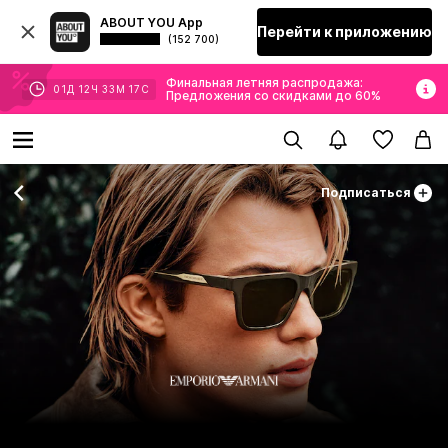
ABOUT YOU App
Перейти к приложению
(152 700)
Финальная летняя распродажа:
01
Д
12
Ч
33
М
16
С
Предложения со скидками до 60%
Подписаться