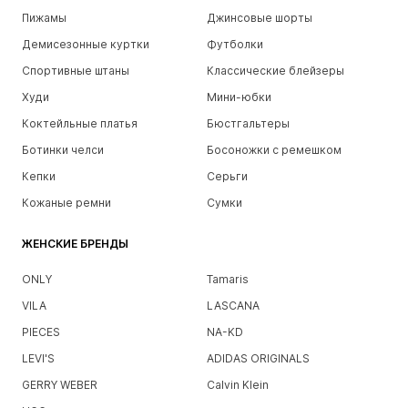
Пижамы
Джинсовые шорты
Демисезонные куртки
Футболки
Спортивные штаны
Классические блейзеры
Худи
Мини-юбки
Коктейльные платья
Бюстгальтеры
Ботинки челси
Босоножки с ремешком
Кепки
Серьги
Кожаные ремни
Сумки
ЖЕНСКИЕ БРЕНДЫ
ONLY
Tamaris
VILA
LASCANA
PIECES
NA-KD
LEVI'S
ADIDAS ORIGINALS
GERRY WEBER
Calvin Klein