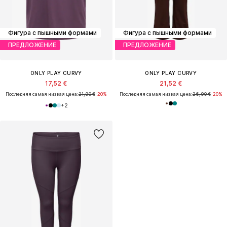
Фигура с пышными формами
Фигура с пышными формами
ПРЕДЛОЖЕНИЕ
ПРЕДЛОЖЕНИЕ
ONLY PLAY CURVY
ONLY PLAY CURVY
17,52 €
21,52 €
Последняя самая низкая цена:
21,90 €
-20%
Последняя самая низкая цена:
26,90 €
-20%
+
2