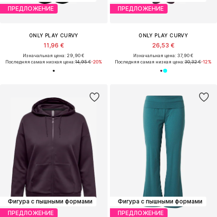
ПРЕДЛОЖЕНИЕ
ПРЕДЛОЖЕНИЕ
ONLY PLAY CURVY
ONLY PLAY CURVY
11,96 €
26,53 €
Изначальная цена: 29,90 €
Изначальная цена: 37,90 €
Последняя самая низкая цена:
14,95 €
-20%
Последняя самая низкая цена:
30,32 €
-12%
Фигура с пышными формами
Фигура с пышными формами
ПРЕДЛОЖЕНИЕ
ПРЕДЛОЖЕНИЕ