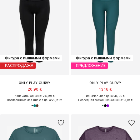
Фигура с пышными формами
Фигура с пышными формами
РАСПРОДАЖА
ПРЕДЛОЖЕНИЕ
ONLY PLAY CURVY
ONLY PLAY CURVY
20,90 €
13,16 €
Изначальная цена: 26,99 €
Изначальная цена: 44,90 €
Последняя самая низкая цена:
20,61 €
Последняя самая низкая цена:
13,16 €