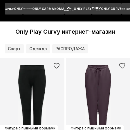
ONLY
ONLY CARMAKOMA
ONLY PLAY
ONLY CURVE
Only Play Curvy интернет-магазин
Спорт
Одежда
РАСПРОДАЖА
Фигура с пышными формами
Фигура с пышными формами