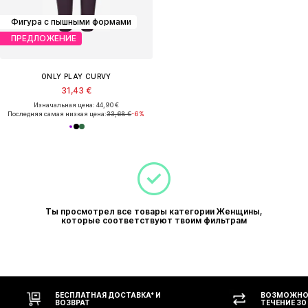
Фигура с пышными формами
ПРЕДЛОЖЕНИЕ
ONLY PLAY CURVY
31,43 €
Изначальная цена: 44,90 €
Последняя самая низкая цена:
33,68 €
-6%
Ты просмотрел все товары категории Женщины,
которые соответствуют твоим фильтрам
БЕСПЛАТНАЯ ДОСТАВКА* И
ВОЗМОЖНОС
ВОЗВРАТ
ТЕЧЕНИЕ 30