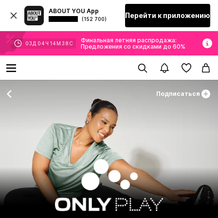
ABOUT YOU App
Перейти к приложению
(152 700)
Финальная летняя распродажа:
03
Д
04
Ч
14
М
37
С
Предложения со скидками до 60%
Подписаться