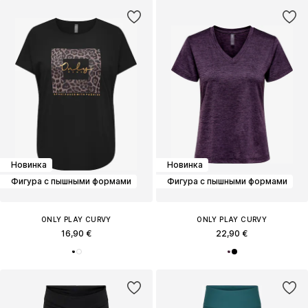
Новинка
Новинка
Фигура с пышными формами
Фигура с пышными формами
ONLY PLAY CURVY
ONLY PLAY CURVY
16,90 €
22,90 €