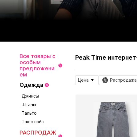
Все товары с
Peak Time интернет
особым
предложени
ем
Цена
Распродажа
Одежда
Джинсы
Штаны
Пальто
Плюс сайз
РАСПРОДАЖ