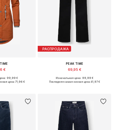
РАСПРОДАЖА
 TIME
PEAK TIME
96 €
69,95 €
ена: 99,99 €
Изначальная цена: 99,99 €
еры: XXXL, 5XL
Доступно множество размеров
изкая цена:
71,96 €
Последняя самая низкая цена:
41,97 €
в корзину
Добавить в корзину