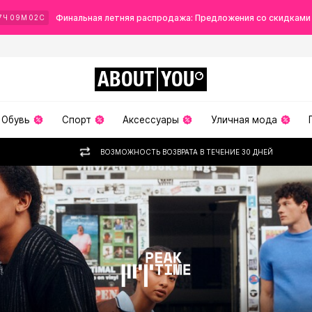
Финальная летняя распродажа: Предложения со скидками
7
Ч
09
М
00
С
ABOUT
YOU
Обувь
Спорт
Аксессуары
Уличная мода
ВОЗМОЖНОСТЬ ВОЗВРАТА В ТЕЧЕНИЕ 30 ДНЕЙ