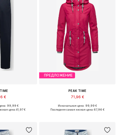
ПРЕДЛОЖЕНИЕ
 TIME
PEAK TIME
96 €
71,96 €
ена: 99,99 €
Изначальная цена: 99,99 €
ство размеров
Доступные размеры: XXXL Размеры на средний рост
изкая цена:
41,97 €
Последняя самая низкая цена:
67,96 €
в корзину
Добавить в корзину