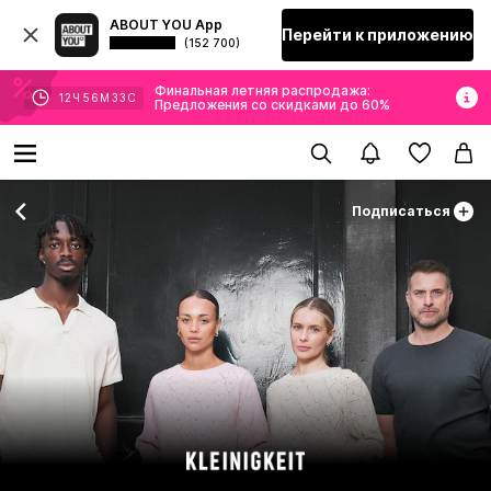
ABOUT YOU App
Перейти к приложению
(152 700)
Финальная летняя распродажа:
12
Ч
56
М
32
С
Предложения со скидками до 60%
Подписаться