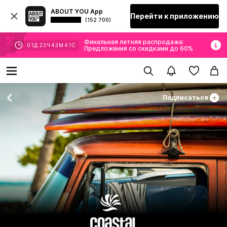
ABOUT YOU App
Перейти к приложению
(152 700)
Финальная летняя распродажа:
01
Д
23
Ч
43
М
41
С
Предложения со скидками до 60%
Подписаться