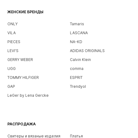
ЖЕНСКИЕ БРЕНДЫ
ONLY
Tamaris
VILA
LASCANA
PIECES
NA-KD
LEVI'S
ADIDAS ORIGINALS
GERRY WEBER
Calvin Klein
UGG
comma
TOMMY HILFIGER
ESPRIT
GAP
Trendyol
LeGer by Lena Gercke
РАСПРОДАЖА
Свитеры и вязаные изделия
Платья