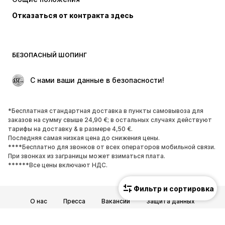
Белье
Блузки и туники
Отказаться от контракта здесь
Пальто
Юбки
Пляжная одежда
Толстовки
Пиджаки
Комбинезоны
БЕЗОПАСНЫЙ ШОПИНГ
Плюс сайз
Одежда для беременных
Поводы
ЭКСКЛЮЗИВ
 С нами ваши данные в безопасности!
Апсайклинг
*Бесплатная стандартная доставка в пункты самовывоза для
ОБУВЬ
заказов на сумму свыше 24,90 €; в остальных случаях действуют
тарифы на доставку & в размере 4,50 €.
НОВИНКИ
Модные тенденции
Последняя самая низкая цена до снижения цены.
****Бесплатно для звонков от всех операторов мобильной связи.
Кроссовки и кеды
Ботинки
При звонках из заграницы может взиматься плата.
Лодочки и туфли на высоких
Сапоги
******Все цены включают НДС.
каблуках
Фильтр и сортировка
Босоножки
Полуботинки
О нас
Пресса
Вакансии
Защита данных
Спортивная обувь
Балетки
Общие условия и положения
Юридические сведения
Пантолеты
Тапки