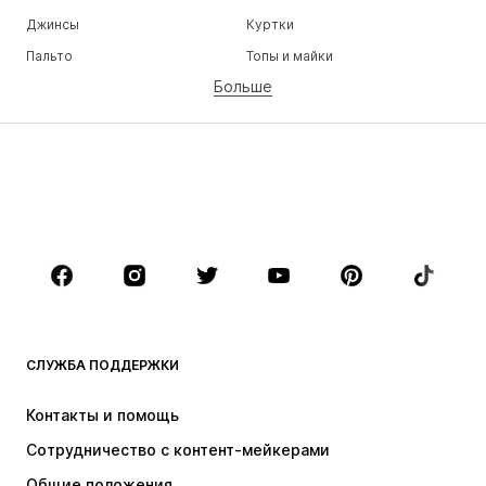
Джинсы
Куртки
Пальто
Топы и майки
Больше
Штаны
Белье
Юбки
Блузки и туники
Толстовки
Пиджаки
Пляжная одежда
Комбинезоны
Плюс сайз
Одежда для беременных
Обувь
Спорт
Аксессуары
Премиум
ОДЕЖДА
СЛУЖБА ПОДДЕРЖКИ
НОВИНКИ
Модные тенденции
Платья
Джинсы
Контакты и помощь
Топы и майки
Штаны
Сотрудничество с контент-мейкерами
Куртки
Свитеры и вязаные изделия
Общие положения