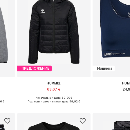
ПРЕДЛОЖЕНИЕ
Новинка
HUMMEL
HUM
63,67 €
24,
Изначальная цена: 89,90 €
, XL
Доступные размеры: XS, S, M, L, XL
Доступные разме
96 €
Последняя самая низкая цена:
59,92 €
у
Добавить в корзину
Добавить 