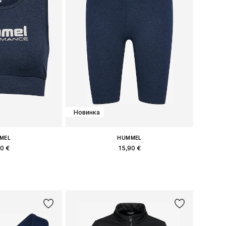
Новинка
MEL
HUMMEL
90 €
15,90 €
: XS, S, M, L, XL
Доступные размеры: XS, S, M, L
в корзину
Добавить в корзину