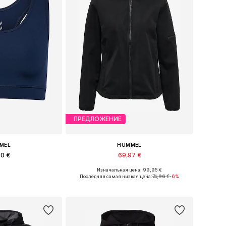
ПРЕДЛОЖЕНИЕ
MEL
HUMMEL
90 €
69,97 €
Изначальная цена: 99,95 €
ры: XS, S, M, L
Доступные размеры: XS, S, M, L
Последняя самая низкая цена:
74,96 €
-6%
в корзину
Добавить в корзину