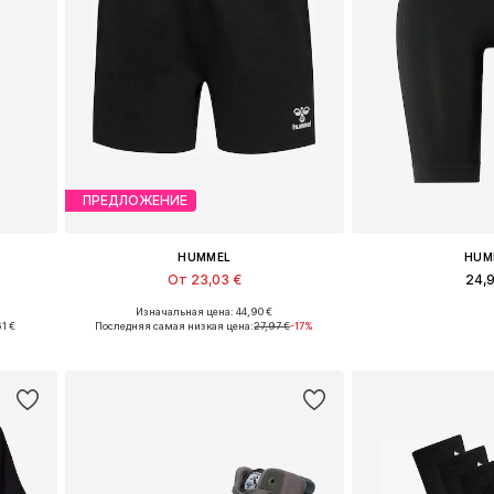
ПРЕДЛОЖЕНИЕ
HUMMEL
HUM
От 23,03 €
24,
Изначальная цена: 44,90 €
, XL
Доступные размеры: XS, S, M, XL
Доступные размеры
61 €
Последняя самая низкая цена:
27,97 €
-17%
у
Добавить в корзину
Добавить 