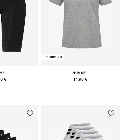
Новинка
MEL
HUMMEL
90 €
14,90 €
: XS, S, M, L, XL
Доступные размеры: XS, S, M, L
в корзину
Добавить в корзину