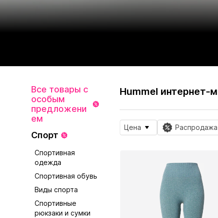
Все товары с
Hummel интернет-м
особым
предложени
ем
Цена
Распродажа
Спорт
Спортивная
одежда
Спортивная обувь
Виды спорта
Спортивные
рюкзаки и сумки