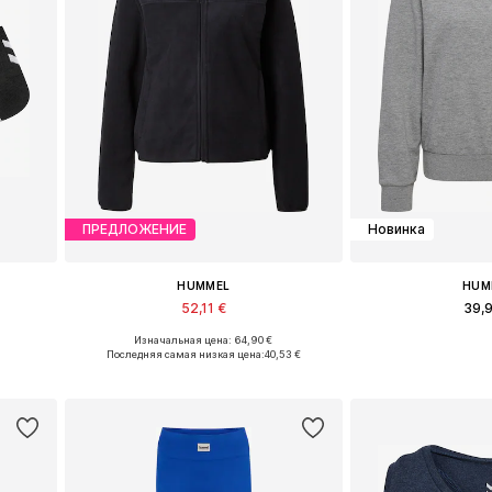
ПРЕДЛОЖЕНИЕ
Новинка
HUMMEL
HUM
52,11 €
39,
Изначальная цена: 64,90 €
-45
Доступные размеры: XS, S, M, L, XL
Доступные размеры
Последняя самая низкая цена:
40,53 €
у
Добавить в корзину
Добавить 