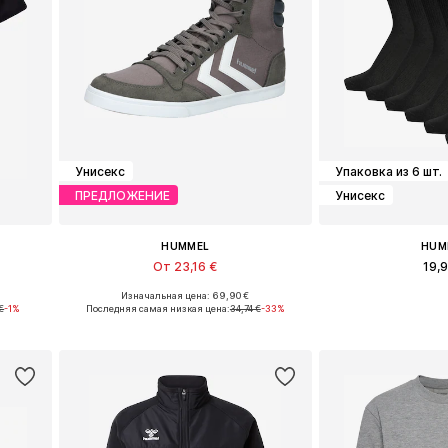
Унисекс
Упаковка из 6 шт.
ПРЕДЛОЖЕНИЕ
Унисекс
HUMMEL
HUM
От 23,16 €
19,
+
7
Изначальная цена: 69,90 €
XL
Доступно множество размеров
Доступные размеры
 €
-1%
Последняя самая низкая цена:
34,74 €
-33%
у
Добавить в корзину
Добавить 