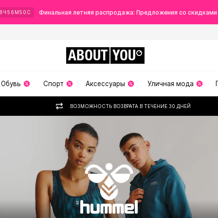
Финальная летняя распродажа: Предложения со скидками
8
Ч
56
М
48
С
ABOUT
YOU
Обувь
Спорт
Аксессуары
Уличная мода
ВОЗМОЖНОСТЬ ВОЗВРАТА В ТЕЧЕНИЕ 30 ДНЕЙ