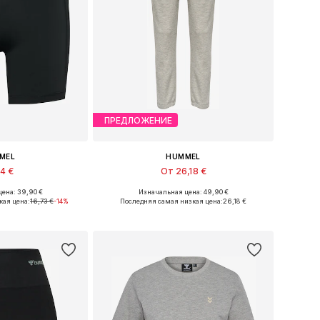
ПРЕДЛОЖЕНИЕ
MEL
HUMMEL
34 €
От 26,18 €
ена: 39,90 €
Изначальная цена: 49,90 €
ры: XS, S, M, L
Доступные размеры: XS, S, M, L
кая цена:
16,73 €
-14%
Последняя самая низкая цена:
26,18 €
в корзину
Добавить в корзину