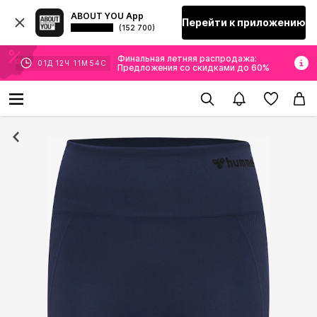
ABOUT YOU App
Перейти к приложению
(152 700)
Финальная летняя распродажа:
01
Д
12
Ч
11
М
54
С
Предложения со скидками до 60%