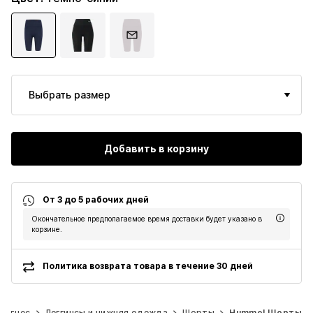
Выбрать размер
Добавить в корзину
От 3 до 5 рабочих дней
Окончательное предполагаемое время доставки будет указано в
корзине.
Политика возврата товара в течение 30 дней
Фитнес
Леггинсы и нижняя одежда
Шорты
Hummel Шорты