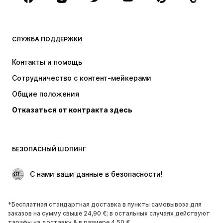
ОДЕЖДА
СЛУЖБА ПОДДЕРЖКИ
НОВИНКИ
Модные тенденции
Платья
Джинсы
Контакты и помощь
Топы и майки
Штаны
Сотрудничество с контент-мейкерами
Куртки
Свитеры и вязаные изделия
Общие положения
Белье
Блузки и туники
Отказаться от контракта здесь
Пальто
Юбки
Пляжная одежда
Толстовки
Пиджаки
Комбинезоны
БЕЗОПАСНЫЙ ШОПИНГ
Плюс сайз
Одежда для беременных
Поводы
ЭКСКЛЮЗИВ
 С нами ваши данные в безопасности!
Апсайклинг
*Бесплатная стандартная доставка в пункты самовывоза для
ОБУВЬ
заказов на сумму свыше 24,90 €; в остальных случаях действуют
тарифы на доставку & в размере 4,50 €.