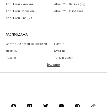
About You Румыния
About You Латвия (ру)
About You Словакия
About You Словения
About You Швеция
РАСПРОДАЖА
Свитеры и вязаные изделия
Платья
Джинсы
Куртки
Пальто
Топы и майки
Больше
Штаны
Белье
Юбки
Блузки и туники
Толстовки
Пиджаки
Пляжная одежда
Комбинезоны
Плюс сайз
Одежда для беременных
Обувь
Спорт
Аксессуары
Премиум