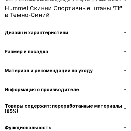
Hummel Скинни Спортивные штаны 'Tif'
в Темно-Синий
Дизайн и характеристики
Однотонные цвета
Размер и посадка
Эластичный пояс
Широкий пояс
Длина: Короткий/мини
Эластичный на ощупь
Материал и рекомендации по уходу
Крой: Скинни
Печать лейблов
Модель ростом 1.73m и носит размер S (Международный)
Без подкладки
Таблица размеров
Материал: 85% Полиамид - PA (переработанный), 15%
Информация о производителе
Артикул
HUM0259001000001
Эластан
hummel
Страна происхождения: Турция
Товары содержит: переработанные материалы
Balticagade 20
(85%)
8000 Aarhus
DK
Произведено с:
Переработанный полиамид
customerservice@hummel.dk
Доказательство:
Функциональность
Заявление поставщика о проведении