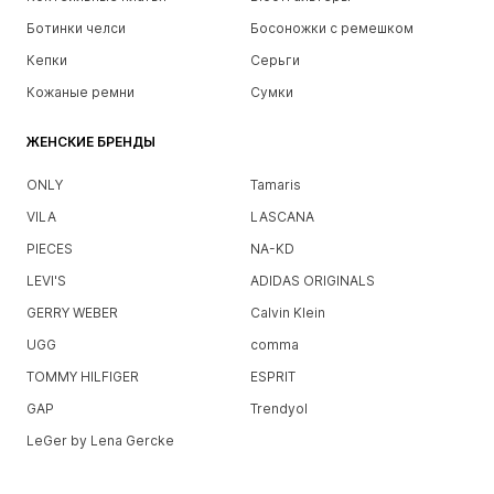
Ботинки челси
Босоножки с ремешком
Кепки
Серьги
Кожаные ремни
Сумки
ЖЕНСКИЕ БРЕНДЫ
ONLY
Tamaris
VILA
LASCANA
PIECES
NA-KD
LEVI'S
ADIDAS ORIGINALS
GERRY WEBER
Calvin Klein
UGG
comma
TOMMY HILFIGER
ESPRIT
GAP
Trendyol
LeGer by Lena Gercke