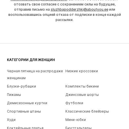
отозвать свое согласие с сохранением силы на будущее,
отправив письмо на
sluzhbapodderzhki@aboutyou.ee
или
воспользовавшись опцией отказа от подписки в конце каждой
рассылки.
КАТЕГОРИИ ДЛЯ ЖЕНЩИН
Черная пятница на распродаже
Низкие кроссовки
женщинам
Блузки-рубашки
Комплекты бикини
Пижамы
Джинсовые шорты
Демисезонные куртки
Футболки
Спортивные штаны
Классические блейзеры
Худи
Мини-юбки
Коктейльные платья
Бюстгальтеры