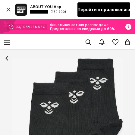
ABOUT YOU App
Перейти к приложению
(152 700)
Финальная летняя распродажа:
03
Д
08
Ч
43
М
56
С
Предложения со скидками до 60%