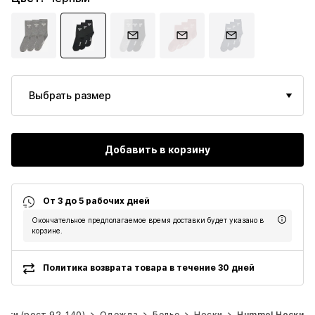
Выбрать размер
Добавить в корзину
От 3 до 5 рабочих дней
Окончательное предполагаемое время доставки будет указано в
корзине.
Политика возврата товара в течение 30 дней
ети (рост 92-140)
Одежда
Белье
Носки
Hummel Носки