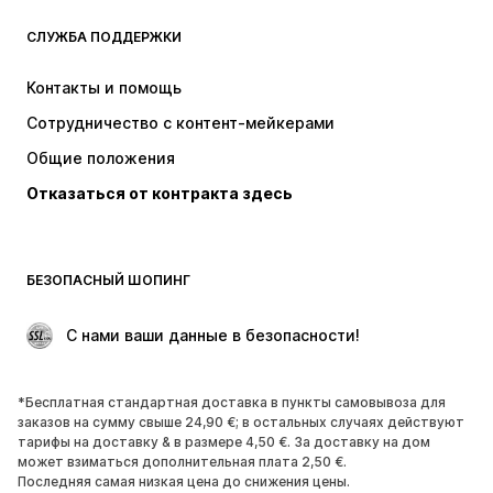
NAME IT
Next
Nike Sportswear
ADIDAS SPORTSWEAR
СЛУЖБА ПОДДЕРЖКИ
ADIDAS ORIGINALS
NIKE
Контакты и помощь
WE Fashion
SUPERFIT
Сотрудничество с контент-мейкерами
Общие положения
Отказаться от контракта здесь
БЕЗОПАСНЫЙ ШОПИНГ
 С нами ваши данные в безопасности!
*Бесплатная стандартная доставка в пункты самовывоза для
заказов на сумму свыше 24,90 €; в остальных случаях действуют
тарифы на доставку & в размере 4,50 €. За доставку на дом
может взиматься дополнительная плата 2,50 €.
Последняя самая низкая цена до снижения цены.