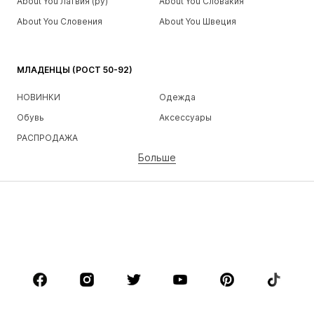
About You Латвия (ру)
About You Словакия
About You Словения
About You Швеция
МЛАДЕНЦЫ (РОСТ 50-92)
НОВИНКИ
Одежда
Обувь
Аксессуары
РАСПРОДАЖА
Больше
ДЕВОЧКИ
Дети (рост 92-140)
Подростки (рост 140-176)
МАЛЬЧИКИ
Дети (рост 92-140)
Подростки (рост 140-176)
БРЕНДЫ