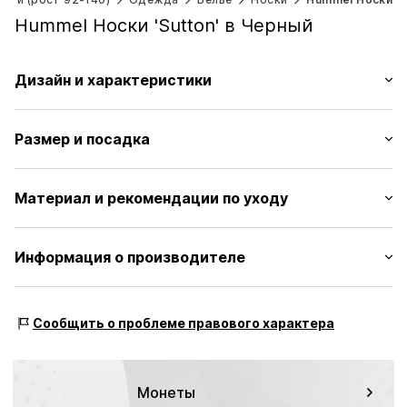
Hummel Носки 'Sutton' в Черный
Дизайн и характеристики
Принт с логотипом
Размер и посадка
Хлопок
Мягкий на ощупь
Упаковка: Упаковка из 3 шт.
Материал и рекомендации по уходу
Артикул
HUM0385001000001
Материал: 80% Хлопок, 17% Polyamid, 3% Эластан
Информация о производителе
Hummel A/S
Balticagade 20
Сообщить о проблеме правового характера
8000 Aarhus
DK
onlinesupportDK@hummel.dk
Монеты