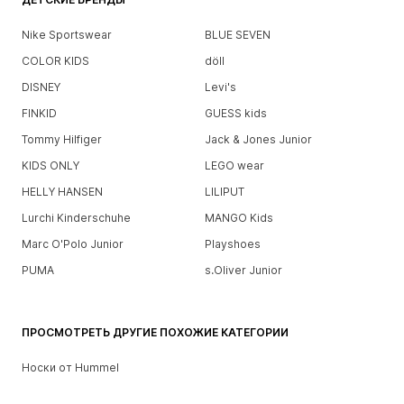
Nike Sportswear
BLUE SEVEN
COLOR KIDS
döll
DISNEY
Levi's
FINKID
GUESS kids
Tommy Hilfiger
Jack & Jones Junior
KIDS ONLY
LEGO wear
HELLY HANSEN
LILIPUT
Lurchi Kinderschuhe
MANGO Kids
Marc O'Polo Junior
Playshoes
PUMA
s.Oliver Junior
ПРОСМОТРЕТЬ ДРУГИЕ ПОХОЖИЕ КАТЕГОРИИ
Носки от Hummel