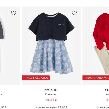
рзину
Добавить в корзину
Добавит
РАСПРОДАЖА
РАСПРОДАЖА
DESIGUAL
TR
га
Комплект
Ко
34,97 €
2
,90 €
Изначальная цена: 69,95 €
Изначальна
размеров
Доступные размеры: 98-104, 158-164
Доступные 