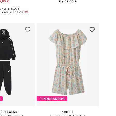
7,90 €
От 39,00 €
ая цена: 44,90 €
Доступные размеры: 122-128, 128-140, 147-163, 163-176
Доступно множество размеров
низкая цена:
19,71 €
-9%
ь в корзину
Добавить в корзину
Е
ПРЕДЛОЖЕНИЕ
SPORTSWEAR
NAME IT