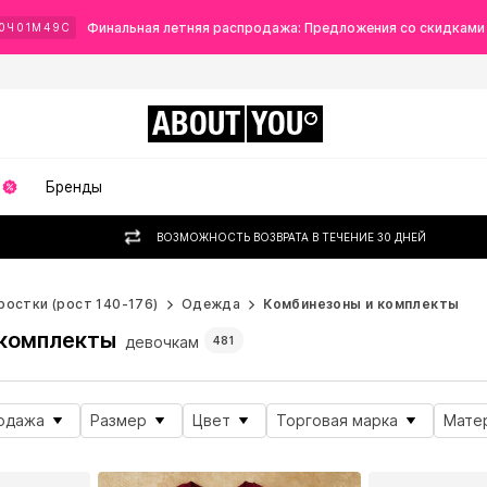
Финальная летняя распродажа: Предложения со скидками
0
Ч
01
М
47
С
ABOUT
YOU
Бренды
ВОЗМОЖНОСТЬ ВОЗВРАТА В ТЕЧЕНИЕ 30 ДНЕЙ
ростки (рост 140-176)
Одежда
Комбинезоны и комплекты
 комплекты
девочкам
481
одажа
Размер
Цвет
Торговая марка
Мате