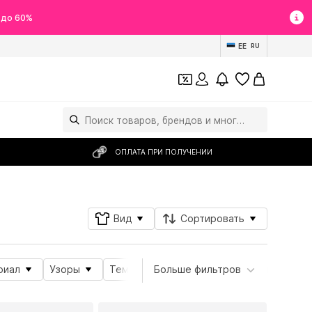
 до 60%
EE
RU
ОПЛАТА ПРИ ПОЛУЧЕНИИ
Вид
Сортировать
риал
Узоры
Тема
Больше фильтров
Подробности
Свойства 