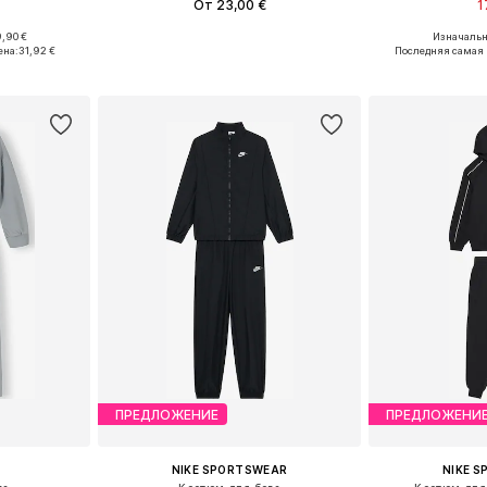
От 23,00 €
1
,90 €
Изначальн
размеров
Доступно множество размеров
ена:
31,92 €
Последняя самая 
рзину
Добавить в корзину
Добавит
ПРЕДЛОЖЕНИЕ
ПРЕДЛОЖЕНИ
NIKE SPORTSWEAR
NIKE 