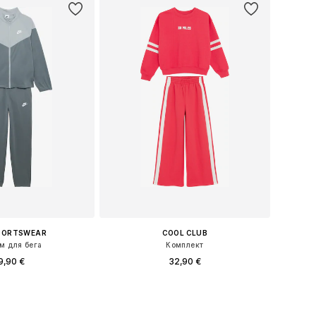
SPORTSWEAR
COOL CLUB
м для бега
Комплект
9,90 €
32,90 €
Доступные размеры: 140-146, 146-152, 158-164
Доступные размеры: 134, 140, 146, 152, 164, 170
ь в корзину
Добавить в корзину