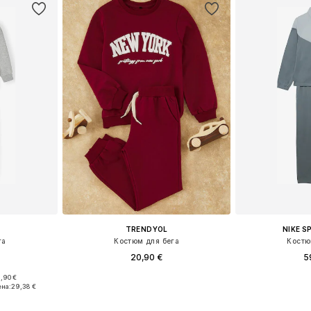
TRENDYOL
NIKE 
га
Костюм для бега
Костю
20,90 €
5
,90 €
размеров
Доступно множество размеров
ена:
29,38 €
рзину
Добавить в корзину
Добавит