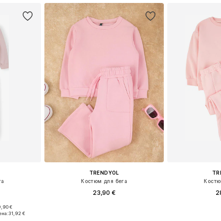
TRENDYOL
TR
га
Костюм для бега
Костю
23,90 €
2
,90 €
размеров
Доступно множество размеров
ена:
31,92 €