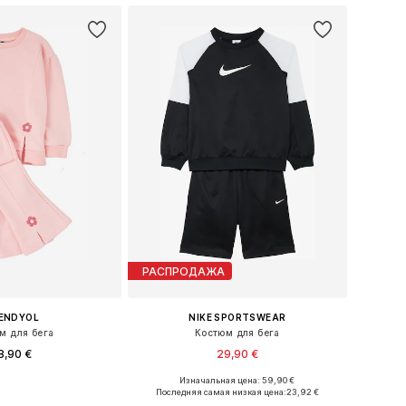
РАСПРОДАЖА
ENDYOL
NIKE SPORTSWEAR
м для бега
Костюм для бега
8,90 €
29,90 €
Изначальная цена: 59,90 €
Доступные размеры: 152, 152-158, 158-164
Доступные размеры: 128-138, 147-158, 158-170
Последняя самая низкая цена:
23,92 €