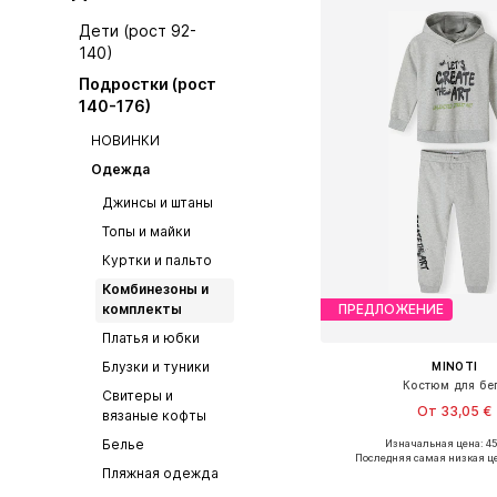
Дети (рост 92-
140)
Подростки (рост
140-176)
НОВИНКИ
Одежда
Джинсы и штаны
Топы и майки
Куртки и пальто
Комбинезоны и
комплекты
ПРЕДЛОЖЕНИЕ
Платья и юбки
Блузки и туники
MINOTI
Костюм для бе
Свитеры и
От 33,05 €
вязаные кофты
Белье
Изначальная цена: 45
Доступно множество 
Последняя самая низкая ц
Пляжная одежда
Добавить в ко