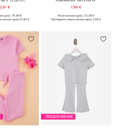
 бега 'CLUB FLC'
Комбинезон 'NKFVINAYA'
2,91 €
7,96 €
+
7
я цена: 79,90 €
Изначальная цена: 23,90 €
ожество размеров
Доступно множество размеров
я низкая цена:
47,92 €
Последняя самая низкая цена:
7,96 €
ь в корзину
Добавить в корзину
Е
ПРЕДЛОЖЕНИЕ