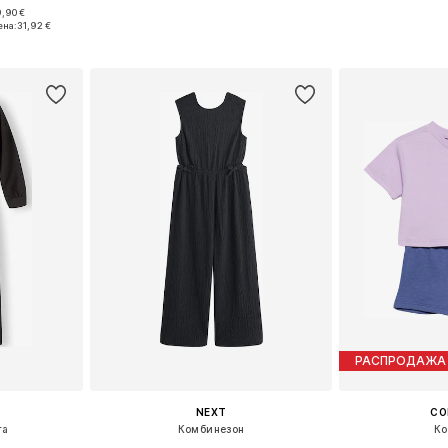
,90 €
размеров
Доступно множество размеров
Доступно мн
ена:
31,92 €
рзину
Добавить в корзину
Добавит
РАСПРОДАЖА
NEXT
CO
га
Комбинезон
Ко