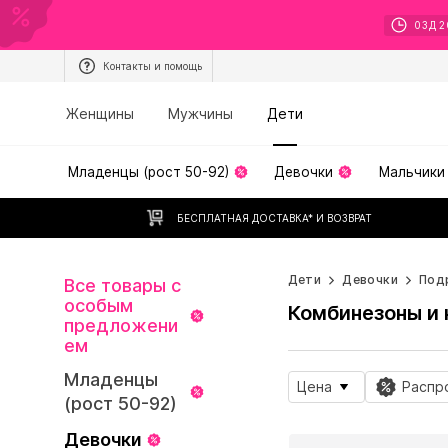
03
Д
2
Контакты и помощь
Женщины
Мужчины
Дети
Младенцы (рост 50-92)
Девочки
Мальчики
БЕСПЛАТНАЯ ДОСТАВКА* И ВОЗВРАТ
Дети
Девочки
Под
Все товары с
особым
Комбинезоны и
предложени
ем
Младенцы
Цена
Распр
(рост 50-92)
Девочки