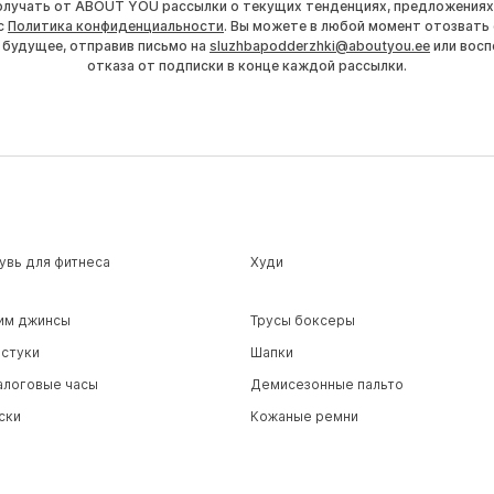
получать от ABOUT YOU рассылки о текущих тенденциях, предложениях
с
Политика конфиденциальности
. Вы можете в любой момент отозвать 
 будущее, отправив письмо на
sluzhbapodderzhki@aboutyou.ee
или восп
отказа от подписки в конце каждой рассылки.
увь для фитнеса
Худи
им джинсы
Трусы боксеры
лстуки
Шапки
алоговые часы
Демисезонные пальто
ски
Кожаные ремни