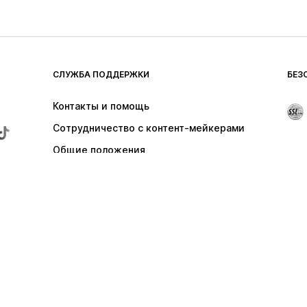
СЛУЖБА ПОДДЕРЖКИ
БЕЗ
Контакты и помощь
Сотрудничество с контент-мейкерами
Общие положения
Отказаться от контракта здесь
ы самовывоза для заказов на сумму свыше 24,90 €; в остальных случа
цены.
оров мобильной связи. При звонках из заграницы может взиматься плат