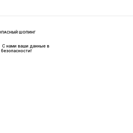
ОПАСНЫЙ ШОПИНГ
 С нами ваши данные в 
безопасности!
ях действуют тарифы на доставку & в
а.