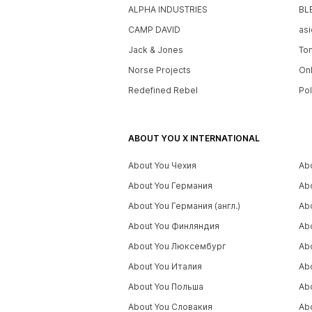
ALPHA INDUSTRIES
BL
CAMP DAVID
asi
Jack & Jones
To
Norse Projects
On
Redefined Rebel
Po
ABOUT YOU X INTERNATIONAL
About You Чехия
Ab
About You Германия
Ab
About You Германия (англ.)
Ab
About You Финляндия
Ab
About You Люксембург
Ab
About You Италия
Ab
About You Польша
Ab
About You Словакия
Ab