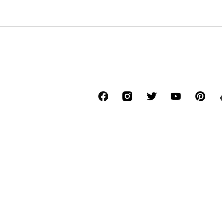
*Бесплатная стандартная доставка в пункт
размере 4,50 €.
Последняя самая низкая цена до снижения 
****Бесплатно для звонков от всех операт
******Все цены включают НДС.