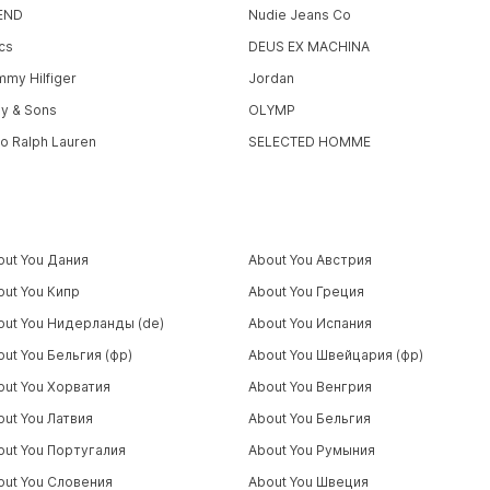
END
Nudie Jeans Co
cs
DEUS EX MACHINA
mmy Hilfiger
Jordan
ly & Sons
OLYMP
lo Ralph Lauren
SELECTED HOMME
out You Дания
About You Австрия
out You Кипр
About You Греция
out You Нидерланды (de)
About You Испания
out You Бельгия (фр)
About You Швейцария (фр)
out You Хорватия
About You Венгрия
out You Латвия
About You Бельгия
out You Португалия
About You Румыния
out You Словения
About You Швеция