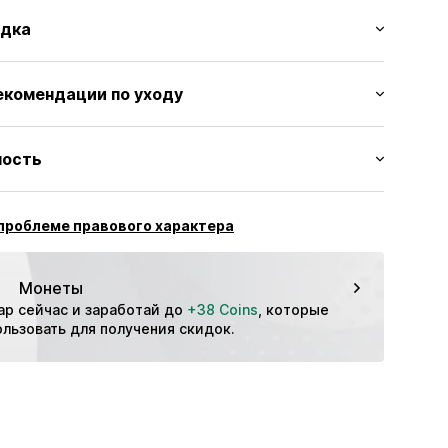
цвета
адка
молнии
пояс
ный/макси
дол/край
екомендации по уходу
ый
вставки
ов
ecyceltes Polyester, 10% Эластан
ность
ки
ждения: Пакистан
0029733198
тнес
проблеме правового характера
Дышащий
Быстросохнущий
Монеты
ибкий/эластичный
ар сейчас и заработай до 
+38 Coins
, которые 
льзовать для получения скидок.