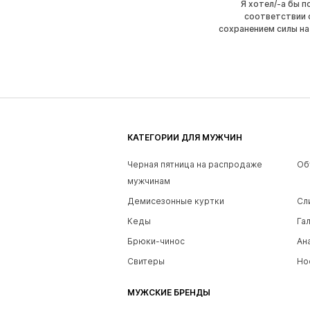
Я хотел/-а бы 
соответствии 
сохранением силы на
КАТЕГОРИИ ДЛЯ МУЖЧИН
Черная пятница на распродаже
Об
мужчинам
Демисезонные куртки
Сл
Кеды
Га
Брюки-чинос
Ан
Свитеры
Но
МУЖСКИЕ БРЕНДЫ