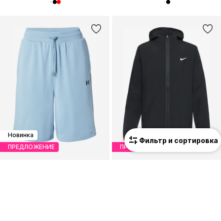
Новинка
Фильтр и сортировка
ПРЕДЛОЖЕНИЕ
ПРЕДЛОЖЕНИЕ
UNDER ARMOUR
NIKE
Свободный крой Спортивные штаны 'Rival'
Спортивная куртка 'Form'
31,43 €
62,91 €
Изначальная цена: 44,90 €
Изначальная цена: 69,90 €
Последняя самая низкая цена:
33,68 €
-6%
Последняя самая низкая цена:
43,11 €