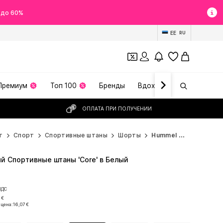
 до 60%
EE
RU
Премиум
Топ 100
Бренды
Вдохновение
ОПЛАТА ПРИ ПОЛУЧЕНИИ
т
Спорт
Спортивные штаны
Шорты
Hummel Шорты
 Спортивные штаны 'Core' в Белый
НДС
НДС
 €
 цена:
16,07 €
 €
 цена:
16,07 €