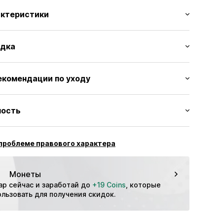
актеристики
типом
адка
 обхват талии
пояс
 до колен
кой
екомендации по уходу
ый
ки
ров
 Полиэстер - PES
ность
8006000001
ждения: Пакистан
тбол
проблеме правового характера
Дышащий
 регулировкой влажности
Монеты
Быстросохнущий
ар сейчас и заработай до 
+19 Coins
, которые 
Охлаждающий
льзовать для получения скидок.
оский