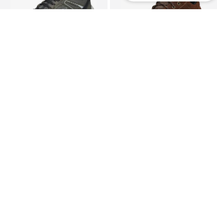
Новинка
ПРЕДЛОЖЕНИЕ
SKECHERS
RIEKER
Полуботинки 'Hillcrest 2.0 - Sabbaday Falls'
Спортивная обувь
79,90 €
55,92 €
Изначальная цена: 104,95 €
Последняя самая низкая цена:
62,91 €
-11%