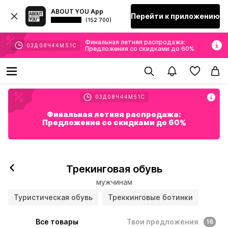
ABOUT YOU App
Перейти к приложению
(152 700)
Финальная летняя распродажа:
03
Д
08
Ч
44
М
50
С
Предложения со скидками до 60%
03
Д
08
Ч
44
М
50
С
Финальная летняя распродажа:
Предложения со скидками до 60%
Трекинговая обувь
мужчинам
Туристическая обувь
Треккинговые ботинки
Все товары
Твои предложения
16