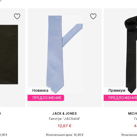
рзину
Добавить в корзину
Добавит
Новинка
Премиум
ПРЕДЛОЖЕНИЕ
ПРЕДЛОЖЕНИ
O
JACK & JONES
MICH
Галстук 'JACSolid'
Г
12,67 €
4
,00 €
Изначальная цена: 14,90 €
Изначальна
ne Size
Доступные размеры: One Size
Доступные р