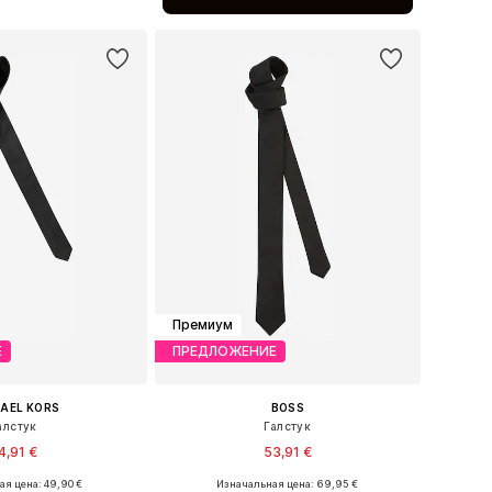
ь в корзину
Премиум
Е
ПРЕДЛОЖЕНИЕ
AEL KORS
BOSS
алстук
Галстук
4,91 €
53,91 €
+
1
я цена: 49,90 €
Изначальная цена: 69,95 €
азмеры: One Size
Доступные размеры: One Size