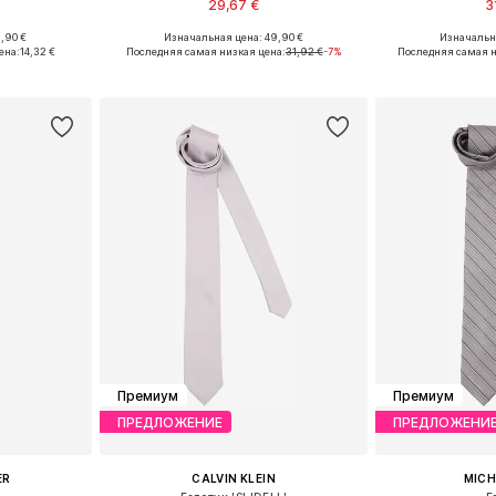
29,67 €
3
,90 €
Изначальная цена: 49,90 €
Изначальна
ne Size
Доступные размеры: One Size
Доступные р
ена:
14,32 €
Последняя самая низкая цена:
31,92 €
-7%
Последняя самая н
рзину
Добавить в корзину
Добавит
Премиум
Премиум
ПРЕДЛОЖЕНИЕ
ПРЕДЛОЖЕНИ
ER
CALVIN KLEIN
MICH