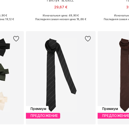
Галстук 'SLIDELL'
Г
29,67 €
3
,90 €
Изначальная цена: 49,90 €
Изначальна
ne Size
Доступные размеры: One Size
Доступные р
ена:
19,12 €
Последняя самая низкая цена:
18,68 €
Последняя самая н
рзину
Добавить в корзину
Добавит
Премиум
Премиум
ПРЕДЛОЖЕНИЕ
ПРЕДЛОЖЕНИ