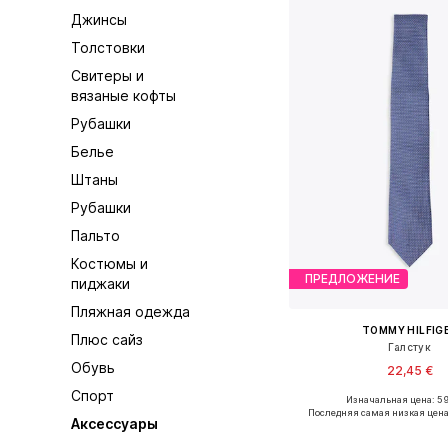
Джинсы
Толстовки
Свитеры и
вязаные кофты
Рубашки
Белье
Штаны
Рубашки
Пальто
Костюмы и
ПРЕДЛОЖЕНИЕ
пиджаки
Пляжная одежда
TOMMY HILFIG
Плюс сайз
Галстук
Обувь
22,45 €
Спорт
Изначальная цена: 59
Доступные размеры: O
Последняя самая низкая цена
Аксессуары
Добавить в ко