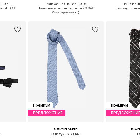
9,99 €
Изначальная цена: 59,90 €
Изначальна
ne Size
Доступные размеры: One Size
Доступные р
ена:
43,49 €
Последняя самая низкая цена:
29,94 €
Последняя сама
рзину
Добавить в корзину
Добавит
Премиум
Премиум
ПРЕДЛОЖЕНИЕ
ПРЕДЛОЖЕНИ
CALVIN KLEIN
MICH
'
Галстук 'SEVERN'
Г