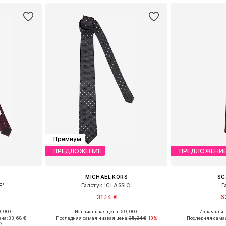
Премиум
ПРЕДЛОЖЕНИЕ
ПРЕДЛОЖЕНИ
MICHAEL KORS
SC
E'
Галстук 'CLASSIC'
Г
31,14 €
6
,90 €
Изначальная цена: 59,90 €
Изначальна
ne Size
Доступные размеры: One Size
Доступные р
ена:
33,68 €
Последняя самая низкая цена:
35,94 €
-13%
Последняя самая