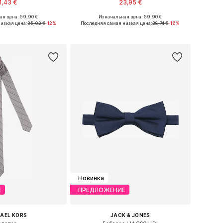
1,43 €
23,95 €
я цена: 59,90 €
Изначальная цена: 59,90 €
азмеры: One Size
Доступные размеры: One Size
изкая цена:
35,92 €
-12%
Последняя самая низкая цена:
28,74 €
-16%
ь в корзину
Добавить в корзину
Новинка
Е
ПРЕДЛОЖЕНИЕ
AEL KORS
JACK & JONES