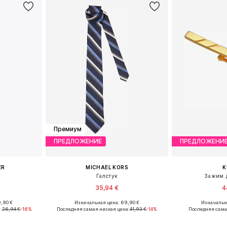
Премиум
ПРЕДЛОЖЕНИЕ
ПРЕДЛОЖЕНИ
ER
MICHAEL KORS
K
Галстук
Зажим д
35,94 €
4
,90 €
Изначальная цена: 69,90 €
Изначальна
ne Size
Доступные размеры: One Size
Доступные р
:
26,94 €
-16%
Последняя самая низкая цена:
41,93 €
-14%
Последняя сама
рзину
Добавить в корзину
Добавит