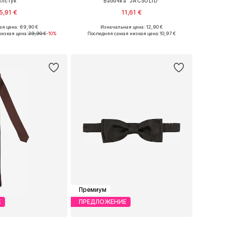
алстук
Бабочка 'JACSOLID'
5,91 €
11,61 €
я цена: 69,90 €
Изначальная цена: 12,90 €
азмеры: One Size
Доступные размеры: One Size
изкая цена:
39,90 €
-10%
Последняя самая низкая цена:
10,97 €
ь в корзину
Добавить в корзину
Премиум
Е
ПРЕДЛОЖЕНИЕ