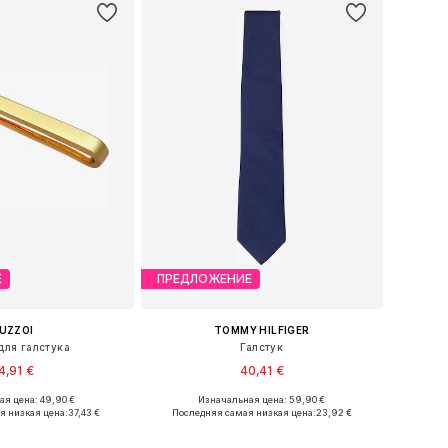
Е
ПРЕДЛОЖЕНИЕ
UZZOI
TOMMY HILFIGER
ля галстука
Галстук
4,91 €
40,41 €
я цена: 49,90 €
Изначальная цена: 59,90 €
азмеры: One Size
Доступные размеры: One Size
я низкая цена:
37,43 €
Последняя самая низкая цена:
23,92 €
ь в корзину
Добавить в корзину