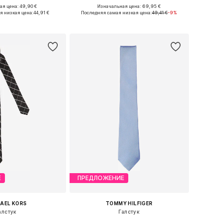
+
3
я цена: 49,90 €
Изначальная цена: 69,95 €
азмеры: One Size
Доступные размеры: One Size
я низкая цена:
44,91 €
Последняя самая низкая цена:
49,41 €
-9%
ь в корзину
Добавить в корзину
Е
ПРЕДЛОЖЕНИЕ
AEL KORS
TOMMY HILFIGER
алстук
Галстук