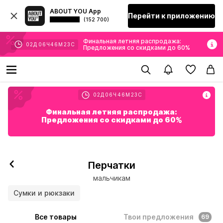
ABOUT YOU App
Перейти к приложению
(152 700)
Финальная летняя распродажа:
02
Д
06
Ч
46
М
22
С
Предложения со скидками до 60%
02
Д
06
Ч
46
М
22
С
Финальная летняя распродажа:
Предложения со скидками до 60%
Перчатки
мальчикам
Сумки и рюкзаки
Все товары
Твои предложения
69