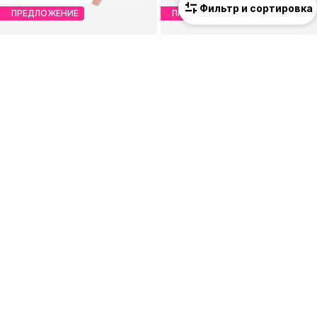
Фильтр и сортировка
ПРЕДЛОЖЕНИЕ
ПРЕДЛОЖЕНИЕ
CELAVI
NAME IT
Перчатки
Перчатки 'NMNAlfa'
12,67 €
20,61 €
Изначальная цена: 17,95 €
Изначальная цена: 27,90 €
Последняя самая низкая цена:
11,18 €
Последняя самая низкая цена:
21,90 €
-5%
+
6