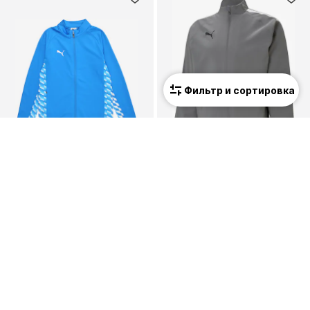
Фильтр и сортировка
ПРЕДЛОЖЕНИЕ
ПРЕДЛОЖЕНИЕ
PUMA
PUMA
Спортивная куртка 'TeamLIGA26'
Спортивная куртка 'Team Liga'
40,41 €
34,97 €
Изначальная цена: 49,90 €
Изначальная цена: 49,95 €
Последняя самая низкая цена:
33,92 €
Последняя самая низкая цена:
37,46 €
-6%