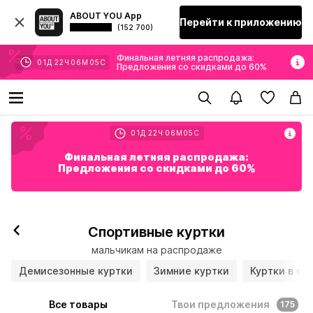
ABOUT YOU App
Перейти к приложению
(152 700)
Финальная летняя распродажа:
01
Д
22
Ч
06
М
03
С
Предложения со скидками до 60%
01
Д
22
Ч
06
М
03
С
Финальная летняя распродажа:
Предложения со скидками до 60%
Спортивные куртки
мальчикам на распродаже
Демисезонные куртки
Зимние куртки
Куртки в сп
Все товары
Твои предложения
175