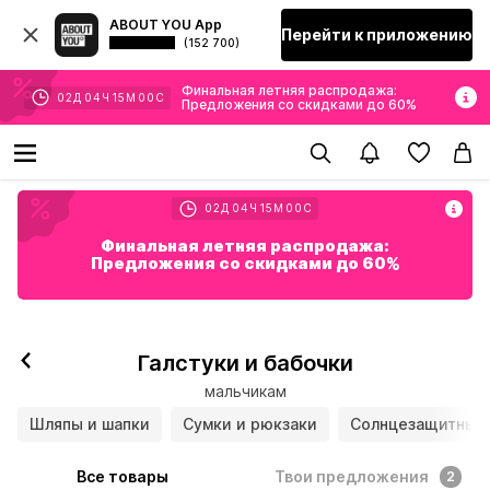
ABOUT YOU App
Перейти к приложению
(152 700)
Финальная летняя распродажа:
02
Д
04
Ч
14
М
58
С
Предложения со скидками до 60%
02
Д
04
Ч
14
М
58
С
Финальная летняя распродажа:
Предложения со скидками до 60%
Галстуки и бабочки
мальчикам
Шляпы и шапки
Сумки и рюкзаки
Солнцезащитные
Все товары
Твои предложения
2