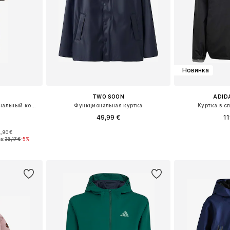
Новинка
TWO SOON
ADID
Средняя посадка Функциональный костюм 'NKNDRY10'
Функциональная куртка
Куртка в с
49,99 €
11
,90 €
размеров
Доступно множество размеров
Доступно мн
а:
38,17 €
-5%
рзину
Добавить в корзину
Добавит