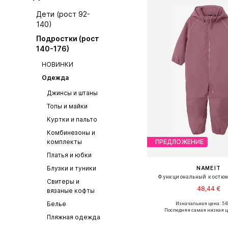
Дети (рост 92-
140)
Подростки (рост
140-176)
НОВИНКИ
Одежда
Джинсы и штаны
Топы и майки
Куртки и пальто
Комбинезоны и
комплекты
ПРЕДЛОЖЕНИЕ
Платья и юбки
Блузки и туники
NAME IT
Функциональный костюм
Свитеры и
48,44 €
вязаные кофты
Белье
Изначальная цена: 5
Доступно множество 
Последняя самая низкая ц
Пляжная одежда
Добавить в ко