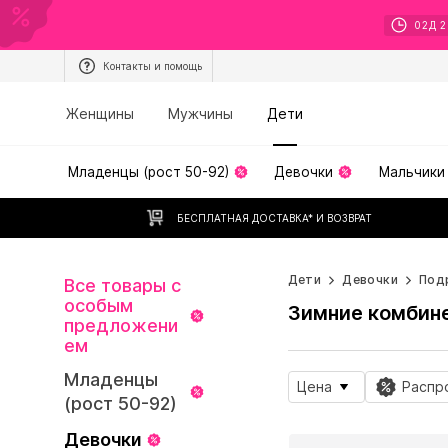
02
Д
2
Контакты и помощь
Женщины
Мужчины
Дети
Младенцы (рост 50-92)
Девочки
Мальчики
БЕСПЛАТНАЯ ДОСТАВКА* И ВОЗВРАТ
Дети
Девочки
Под
Все товары с
особым
Зимние комбин
предложени
ем
Младенцы
Цена
Распр
(рост 50-92)
Девочки