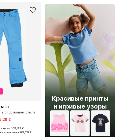
Е
Красивые принты
и игривые узоры
'NEILL
в спортивном стиле
9,29 €
я цена: 109,99 €
Доступные размеры: 104, 116, 128, 140, 164, 176
 низкая цена:
69,29 €