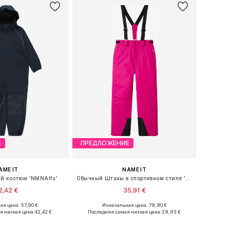
Е
ПРЕДЛОЖЕНИЕ
AME IT
NAME IT
й костюм 'NMNAlfa'
Обычный Штаны в спортивном стиле 'NKNSlope10'
2,42 €
35,91 €
ая цена: 57,90 €
Изначальная цена: 79,90 €
ожество размеров
Доступные размеры: 140, 146, 152, 164
я низкая цена:
42,42 €
Последняя самая низкая цена:
29,93 €
ь в корзину
Добавить в корзину