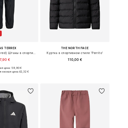
AS TERREX
THE NORTH FACE
Конический (Tapered) Штаны в спортивном стиле 'Xploric'
Куртка в спортивном стиле 'Perrito'
7,90 €
110,00 €
я цена: 59,90 €
ожество размеров
Доступно множество размеров
я низкая цена:
42,32 €
ь в корзину
Добавить в корзину