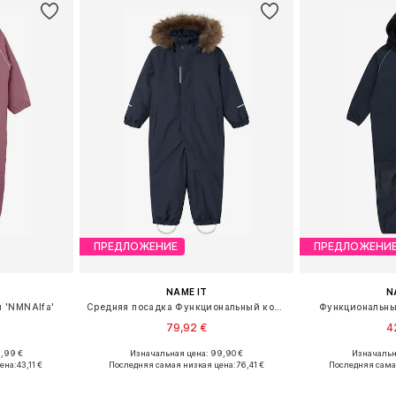
ПРЕДЛОЖЕНИЕ
ПРЕДЛОЖЕНИ
NAME IT
N
 'NMNAlfa'
Средняя посадка Функциональный костюм 'NMNSnow10'
Функциональны
79,92 €
4
6,99 €
Изначальная цена: 99,90 €
Изначальн
размеров
Доступно множество размеров
Доступно мн
ена:
43,11 €
Последняя самая низкая цена:
76,41 €
Последняя сама
рзину
Добавить в корзину
Добавит