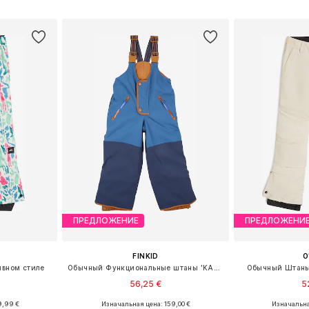
рзину
Добавить в корзину
Добавит
ПРЕДЛОЖЕНИЕ
ПРЕДЛОЖЕНИ
FINKID
O
ивном стиле
Обычный Функциональные штаны 'KAJO HUSKY'
Обычный Штаны 
56,25 €
5
9,99 €
Изначальная цена: 159,00 €
Изначальна
Доступные размеры: 104, 128, 152, 164, 176
Доступные размеры: 100-110
Доступные раз