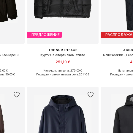
ПРЕДЛОЖЕНИЕ
РАСПРОДАЖА
THE NORTH FACE
ADID
NKNSlope10'
Куртка в спортивном стиле
251,10 €
4
9,00 €
Изначальная цена: 279,00 €
Изначальна
размеров
Доступно множество размеров
Доступно мн
ена:
50,00 €
Последняя самая низкая цена:
251,10 €
Последняя сама
рзину
Добавить в корзину
Добавит