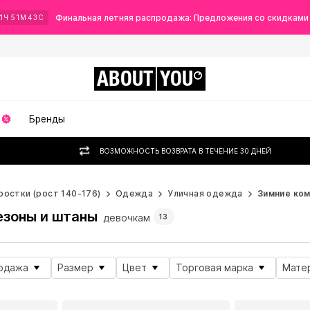
Финальная летняя распродажа: Предложения со скидками
1
Ч
51
М
42
С
ABOUT
YOU
Бренды
ВОЗМОЖНОСТЬ ВОЗВРАТА В ТЕЧЕНИЕ 30 ДНЕЙ
ростки (рост 140-176)
Одежда
Уличная одежда
Зимние ко
езоны и штаны
девочкам
13
одажа
Размер
Цвет
Торговая марка
Мате