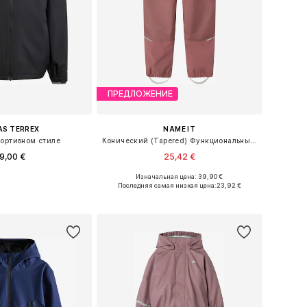
ПРЕДЛОЖЕНИЕ
AS TERREX
NAME IT
портивном стиле
Конический (Tapered) Функциональные штаны 'NKNAlfa'
9,00 €
25,42 €
Изначальная цена: 39,90 €
ожество размеров
Доступно множество размеров
Последняя самая низкая цена:
23,92 €
ь в корзину
Добавить в корзину