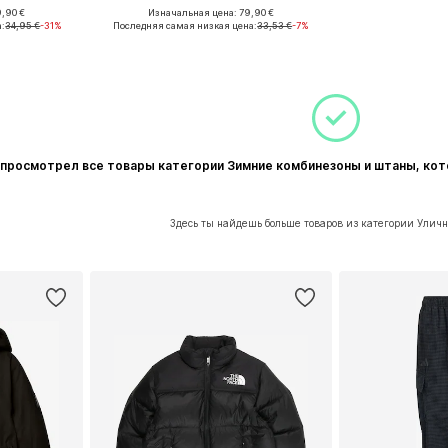
,90 €
Изначальная цена: 79,90 €
, 146, 152
Доступные размеры: 140, 146, 152, 164
а:
34,95 €
-31%
Последняя самая низкая цена:
33,53 €
-7%
рзину
Добавить в корзину
просмотрел все товары категории Зимние комбинезоны и штаны, ко
Здесь ты найдешь больше товаров из категории Улич