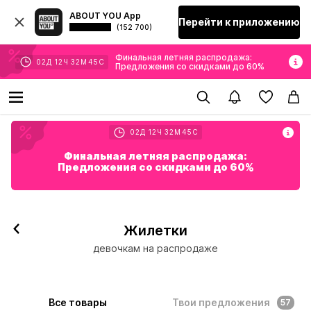
ABOUT YOU App
Перейти к приложению
(152 700)
Финальная летняя распродажа:
02
Д
12
Ч
32
М
43
С
Предложения со скидками до 60%
02
Д
12
Ч
32
М
43
С
Финальная летняя распродажа:
Предложения со скидками до 60%
Жилетки
девочкам на распродаже
Все товары
Твои предложения
57