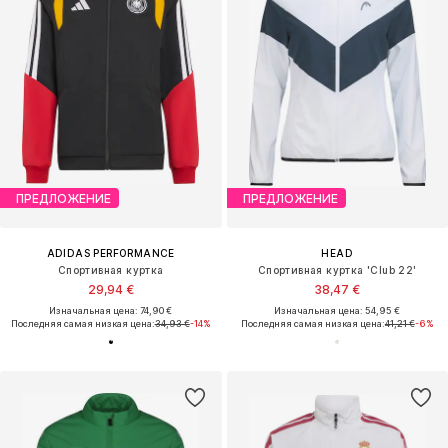
ПРЕДЛОЖЕНИЕ
ПРЕДЛОЖЕНИЕ
ADIDAS PERFORMANCE
HEAD
Спортивная куртка
Спортивная куртка 'Club 22'
29,94 €
38,47 €
Изначальная цена: 74,90 €
Изначальная цена: 54,95 €
Последняя самая низкая цена:
34,93 €
-14%
Последняя самая низкая цена:
41,21 €
-6%