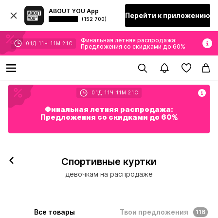
ABOUT YOU App
Перейти к приложению
(152 700)
Финальная летняя распродажа:
01
Д
11
Ч
11
М
19
С
Предложения со скидками до 60%
01
Д
11
Ч
11
М
19
С
Финальная летняя распродажа:
Предложения со скидками до 60%
Спортивные куртки
девочкам на распродаже
Все товары
Твои предложения
116