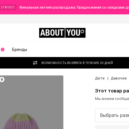
Финальная летняя распродажа: Предложения со скидками д
Ч
27
М
03
С
ABOUT
YOU
Бренды
ВОЗМОЖНОСТЬ ВОЗВРАТА В ТЕЧЕНИЕ 30 ДНЕЙ
о
Дети
Девочки
Этот товар р
Мы можем сообщить
Выбрать раз