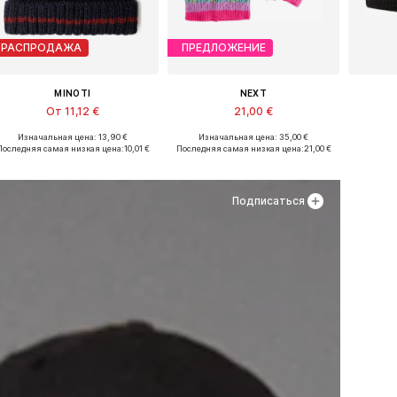
РАСПРОДАЖА
ПРЕДЛОЖЕНИЕ
MINOTI
NEXT
От 11,12 €
21,00 €
Изначальная цена: 13,90 €
Изначальная цена: 35,00 €
Доступные размеры: 51, 53-54, 55, 57
Доступные размеры: 52, 54
Последняя самая низкая цена:
10,01 €
Последняя самая низкая цена:
21,00 €
Добавить в корзину
Добавить в корзину
Доб
Подписаться