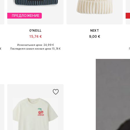
ПРЕДЛОЖЕНИЕ
O'NEILL
NEXT
15,74 €
9,00 €
Изначальная цена: 24,99 €
ы: 51, 53-54, 55, 57
Доступные размеры: 53-57
Доступные размеры: 48, 50, 52, 54
 €
Последняя самая низкая цена:
15,74 €
Добавить в корзину
Добавить в корзину