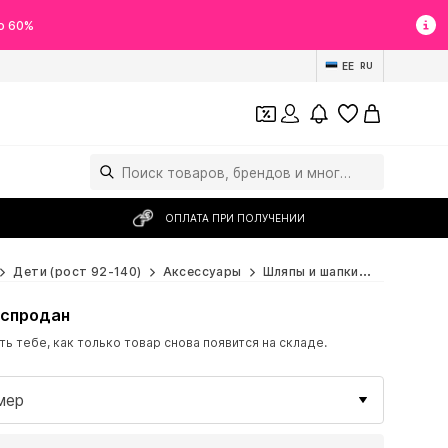
о 60%
EE
RU
ОПЛАТА ПРИ ПОЛУЧЕНИИ
Дети (рост 92-140)
Аксессуары
Шляпы и шапки
NAME IT Ш
аспродан
 тебе, как только товар снова появится на складе.
мер