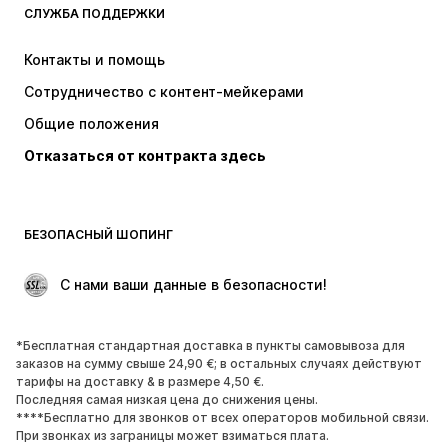
СЛУЖБА ПОДДЕРЖКИ
НОВИНКИ
Модные тенденции
Платья
Джинсы
Контакты и помощь
Топы и майки
Штаны
Сотрудничество с контент-мейкерами
Куртки
Свитеры и вязаные изделия
Общие положения
Белье
Блузки и туники
Отказаться от контракта здесь
Пальто
Юбки
Пляжная одежда
Толстовки
Пиджаки
Комбинезоны
БЕЗОПАСНЫЙ ШОПИНГ
Плюс сайз
Одежда для беременных
Поводы
ЭКСКЛЮЗИВ
 С нами ваши данные в безопасности!
Апсайклинг
*Бесплатная стандартная доставка в пункты самовывоза для
ОБУВЬ
заказов на сумму свыше 24,90 €; в остальных случаях действуют
тарифы на доставку & в размере 4,50 €.
НОВИНКИ
Модные тенденции
Последняя самая низкая цена до снижения цены.
****Бесплатно для звонков от всех операторов мобильной связи.
Кроссовки и кеды
Ботинки
При звонках из заграницы может взиматься плата.
Лодочки и туфли на высоких
Сапоги