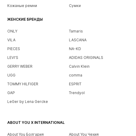
Кожаные ремни
Сумки
ЖЕНСКИЕ БРЕНДЫ
ONLY
Tamaris
VILA
LASCANA
PIECES
NA-KD
LEVI'S
ADIDAS ORIGINALS
GERRY WEBER
Calvin Klein
UGG
comma
TOMMY HILFIGER
ESPRIT
GAP
Trendyol
LeGer by Lena Gercke
ABOUT YOU X INTERNATIONAL
About You Болгария
About You Чехия