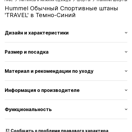
Hummel Обычный Спортивные штаны
'TRAVEL' в Темно-Синий
Дизайн и характеристики
Однотонные цвета
Размер и посадка
Начесный трикотаж
Карманы на молнии
Длина: Короткий/мини
Эластичный пояс
Материал и рекомендации по уходу
Крой: Обычный
Прошитый подол/край
Мягкий на ощупь
Таблица размеров
Материал: 65% Хлопок, 35% Polyester
Информация о производителе
Печать лейблов
Страна происхождения: Пакистан
Без подкладки
Hummel A/S
Balticagade 20
Функциональность
Артикул
HUMb2k3002000001
8000 Aarhus
DK
onlinesupportDK@hummel.dk
Вид спорта: Фитнес
Сообщить о проблеме правового характера