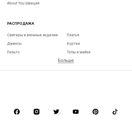
About You Швеция
РАСПРОДАЖА
Свитеры и вязаные изделия
Платья
Джинсы
Куртки
Пальто
Топы и майки
Больше
Штаны
Белье
Юбки
Блузки и туники
Толстовки
Пиджаки
Пляжная одежда
Комбинезоны
Плюс сайз
Одежда для беременных
Обувь
Спорт
Аксессуары
Премиум
ОДЕЖДА