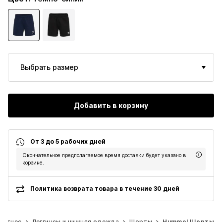
Выбрать размер
Добавить в корзину
От 3 до 5 рабочих дней
Окончательное предполагаемое время доставки будет указано в
корзине.
Политика возврата товара в течение 30 дней
Фитнес
Леггинсы и нижняя одежда
Шорты
Hummel Шорты