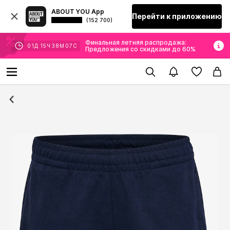
ABOUT YOU App
Перейти к приложению
(152 700)
Финальная летняя распродажа:
01
Д
15
Ч
38
М
06
С
Предложения со скидками до 60%