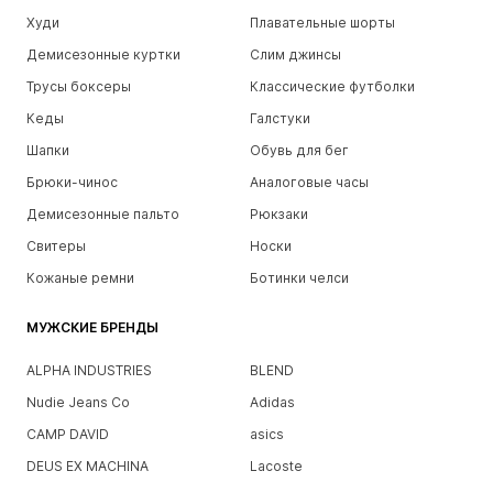
Худи
Плавательные шорты
Демисезонные куртки
Слим джинсы
Трусы боксеры
Классические футболки
Кеды
Галстуки
Шапки
Обувь для бег
Брюки-чинос
Аналоговые часы
Демисезонные пальто
Рюкзаки
Свитеры
Носки
Кожаные ремни
Ботинки челси
МУЖСКИЕ БРЕНДЫ
ALPHA INDUSTRIES
BLEND
Nudie Jeans Co
Adidas
CAMP DAVID
asics
DEUS EX MACHINA
Lacoste