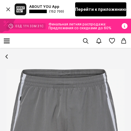
ABOUT YOU App
Перейти к приложению
(152 700)
Финальная летняя распродажа:
03
Д
11
Ч
33
М
30
С
Предложения со скидками до 60%