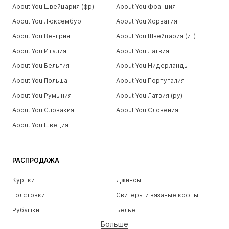
About You Швейцария (фр)
About You Франция
About You Люксембург
About You Хорватия
About You Венгрия
About You Швейцария (ит)
About You Италия
About You Латвия
About You Бельгия
About You Нидерланды
About You Польша
About You Португалия
About You Румыния
About You Латвия (ру)
About You Словакия
About You Словения
About You Швеция
РАСПРОДАЖА
Куртки
Джинсы
Толстовки
Свитеры и вязаные кофты
Рубашки
Белье
Больше
Штаны
Рубашки