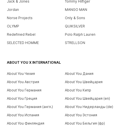
Jack & Jones
Tommy Hilfiger
Jordan
MANGO MAN
Norse Projects
Only & Sons
OLYMP
QUIKSILVER
Redefined Rebel
Polo Ralph Lauren
SELECTED HOMME
STRELLSON
ABOUT YOU X INTERNATIONAL
About You Чехия
About You Дания
About You Австрия
About You Швейцария
About You Германия
About You Кипр
About You Греция
About You Швейцария (en)
About You Германия (англ.)
About You Нидерланды (de)
About You Испания
About You Эстония
About You Финляндия
About You Бельгия (фр)