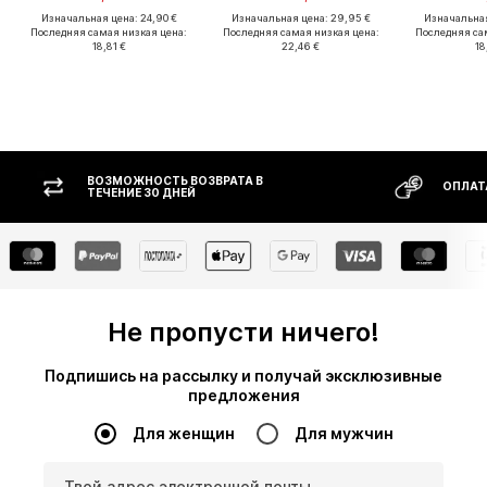
Изначальная цена: 24,90 €
Изначальная цена: 29,95 €
Изначальная
Последняя самая низкая цена:
Последняя самая низкая цена:
Последняя са
18,81 €
22,46 €
18
ВОЗМОЖНОСТЬ ВОЗВРАТА В
ОПЛАТ
ТЕЧЕНИЕ 30 ДНЕЙ
Не пропусти ничего!
Подпишись на рассылку и получай эксклюзивные
предложения
Для женщин
Для мужчин
Твой адрес электронной почты