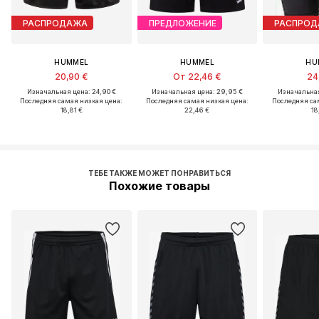
РАСПРОДАЖА
ПРЕДЛОЖЕНИЕ
РАСПРО
HUMMEL
HUMMEL
HU
20,90 €
От 22,46 €
24
Изначальная цена: 24,90 €
Изначальная цена: 29,95 €
Изначальная
Последняя самая низкая цена:
Последняя самая низкая цена:
Последняя са
18,81 €
22,46 €
18
ТЕБЕ ТАКЖЕ МОЖЕТ ПОНРАВИТЬСЯ
Похожие товары