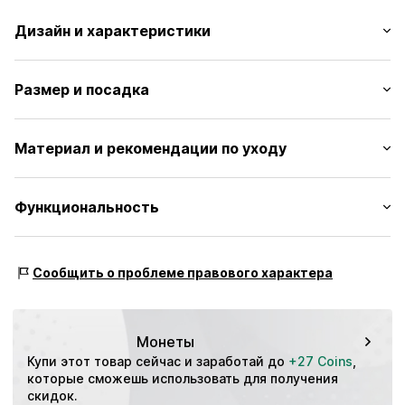
Дизайн и характеристики
Принт с логотипом
Размер и посадка
Регулируемый обхват талии
Эластичный пояс
Длина: Длина до колен
Прошитый подол/край
Материал и рекомендации по уходу
Крой: Обычный
Боковые карманы на молнии
Контрастные вставки
Материал: 90% Recyceltes Polyester, 10% Эластан
Функциональность
Печать лейблов
Страна происхождения: Пакистан
Без подкладки
Эластичная лента
Вид спорта: Фитнес
Сообщить о проблеме правового характера
Особенности: Дышащий
Артикул
0000000029774789
Особенности: Быстросохнущий
Особенности: Гибкий/эластичный
Монеты
Купи этот товар сейчас и заработай до 
+27 Coins
, 
которые сможешь использовать для получения 
скидок.