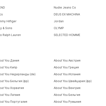
END
Nudie Jeans Co
cs
DEUS EX MACHINA
mmy Hilfiger
Jordan
ly & Sons
OLYMP
lo Ralph Lauren
SELECTED HOMME
out You Дания
About You Австрия
out You Кипр
About You Греция
out You Нидерланды (de)
About You Испания
out You Бельгия (фр)
About You Швейцария (фр)
out You Хорватия
About You Венгрия
out You Латвия
About You Бельгия
out You Португалия
About You Румыния