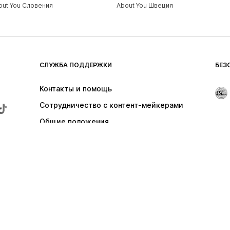
out You Словения
About You Швеция
СЛУЖБА ПОДДЕРЖКИ
БЕЗ
Контакты и помощь
Сотрудничество с контент-мейкерами
Общие положения
Отказаться от контракта здесь
ы самовывоза для заказов на сумму свыше 24,90 €; в остальных случа
 взиматься дополнительная плата 2,50 €.
цены.
оров мобильной связи. При звонках из заграницы может взиматься плат