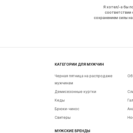
Я хотел/-а бы 
соответствии 
сохранением силы на
КАТЕГОРИИ ДЛЯ МУЖЧИН
Черная пятница на распродаже
Об
мужчинам
Демисезонные куртки
Сл
Кеды
Га
Брюки-чинос
Ан
Свитеры
Но
МУЖСКИЕ БРЕНДЫ