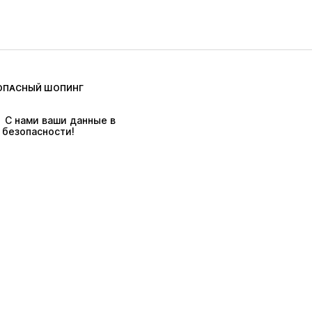
ОПАСНЫЙ ШОПИНГ
 С нами ваши данные в 
безопасности!
ях действуют тарифы на доставку & в
а.