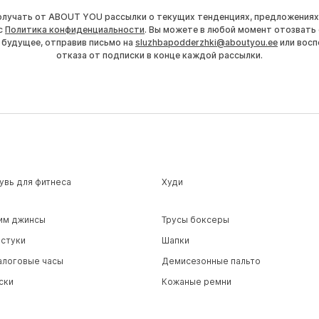
получать от ABOUT YOU рассылки о текущих тенденциях, предложениях
с
Политика конфиденциальности
. Вы можете в любой момент отозвать 
 будущее, отправив письмо на
sluzhbapodderzhki@aboutyou.ee
или восп
отказа от подписки в конце каждой рассылки.
увь для фитнеса
Худи
им джинсы
Трусы боксеры
лстуки
Шапки
алоговые часы
Демисезонные пальто
ски
Кожаные ремни