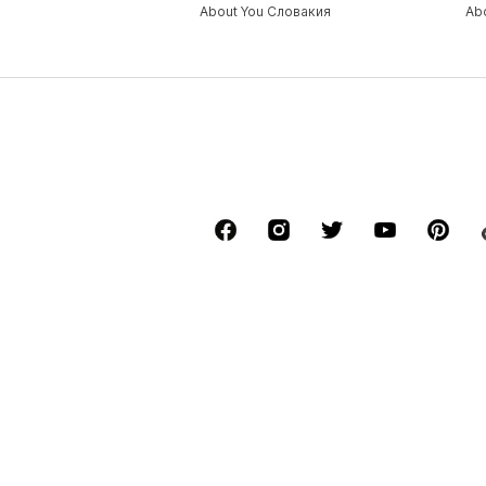
About You Словакия
Ab
*Бесплатная стандартная доставка в пункт
размере 4,50 €. За доставку на дом может
Последняя самая низкая цена до снижения 
****Бесплатно для звонков от всех операт
******Все цены включают НДС.