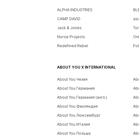
ALPHA INDUSTRIES
BL
CAMP DAVID
asi
Jack & Jones
To
Norse Projects
On
Redefined Rebel
Po
ABOUT YOU X INTERNATIONAL
About You Чехия
Ab
About You Германия
Ab
About You Германия (англ.)
Ab
About You Финляндия
Ab
About You Люксембург
Ab
About You Италия
Ab
About You Польша
Ab