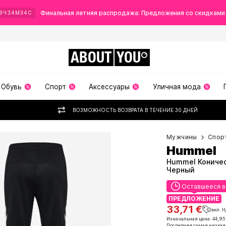
Финальная летняя распродажа: Предложения со скидками
9
Ч
34
М
33
С
ABOUT
YOU
Обувь
Спорт
Аксессуары
Уличная мода
ВОЗМОЖНОСТЬ ВОЗВРАТА В ТЕЧЕНИЕ 30 ДНЕЙ
Мужчины
Спор
Hummel
Hummel Коническ
Черный
Оставшееся 
Оставшееся 
ПРЕДЛОЖЕНИЕ
ПРЕДЛОЖЕНИЕ
33,71 €
вкл. 
33,71 €
вкл. 
Изначальная цена: 44,95
Последняя самая низкая