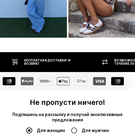
ВОЗМОЖНОСТЬ ВОЗВРАТА В
ОПЛАТ
ТЕЧЕНИЕ 30 ДНЕЙ
Не пропусти ничего!
Подпишись на рассылку и получай эксклюзивные
предложения
Для женщин
Для мужчин