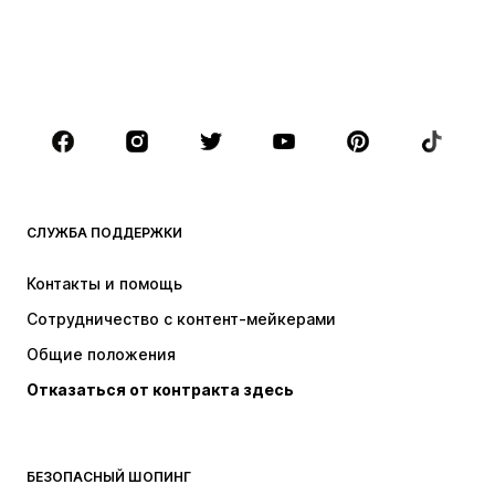
Пляжная одежда
Плюс сайз
Обувь
Спорт
Аксессуары
Премиум
ОДЕЖДА
НОВИНКИ
Модные тенденции
Футболки
Джинсы
СЛУЖБА ПОДДЕРЖКИ
Куртки
Толстовки и худи
Штаны
Рубашки
Контакты и помощь
Белье
Свитеры и вязаные кофты
Сотрудничество с контент-мейкерами
Костюмы и пиджаки
Пальто
Общие положения
Пляжная одежда
Плюс сайз
Отказаться от контракта здесь
Поводы
ЭКСКЛЮЗИВ
Апсайклинг
ОБУВЬ
БЕЗОПАСНЫЙ ШОПИНГ