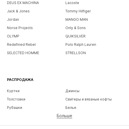
DEUS EX MACHINA
Lacoste
Jack & Jones
Tommy Hilfiger
Jordan
MANGO MAN
Norse Projects
Only & Sons
OLYMP
QUIKSILVER
Redefined Rebel
Polo Ralph Lauren
SELECTED HOMME
STRELLSON
РАСПРОДАЖА
Куртки
Джинсы
Толстовки
Свитеры и вязаные кофты
Рубашки
Белье
Больше
Штаны
Рубашки
Пальто
Костюмы и пиджаки