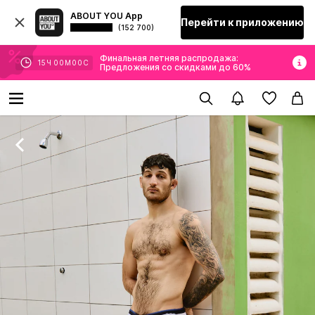
ABOUT YOU App
Перейти к приложению
(152 700)
Финальная летняя распродажа:
14
Ч
59
М
59
С
Предложения со скидками до 60%