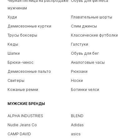
Черная пятница на распродаже
Обувь для фитнеса
мужчинам
Худи
Плавательные шорты
Демисезонные куртки
Слим джинсы
Трусы боксеры
Классические футболки
Кеды
Галстуки
Шапки
Обувь для бег
Брюки-чинос
Аналоговые часы
Демисезонные пальто
Рюкзаки
Свитеры
Носки
Кожаные ремни
Ботинки челси
МУЖСКИЕ БРЕНДЫ
ALPHA INDUSTRIES
BLEND
Nudie Jeans Co
Adidas
CAMP DAVID
asics