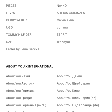
PIECES
NA-KD
LEVI'S
ADIDAS ORIGINALS
GERRY WEBER
Calvin Klein
UGG
comma
TOMMY HILFIGER
ESPRIT
GAP
Trendyol
LeGer by Lena Gercke
ABOUT YOU X INTERNATIONAL
About You Чехия
About You Дания
About You Австрия
About You Швейцария
About You Германия
About You Кипр
About You Греция
About You Швейцария (en)
About You Германия (англ.)
About You Нидерланды (de)