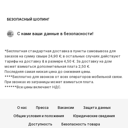
Пляжная одежда
Толстовки
Пиджаки
Комбинезоны
БЕЗОПАСНЫЙ ШОПИНГ
Плюс сайз
Одежда для беременных
Поводы
ЭКСКЛЮЗИВ
 С нами ваши данные в безопасности!
Апсайклинг
*Бесплатная стандартная доставка в пункты самовывоза для
ОБУВЬ
заказов на сумму свыше 24,90 €; в остальных случаях действуют
тарифы на доставку & в размере 4,50 €. За доставку на дом
НОВИНКИ
Модные тенденции
может взиматься дополнительная плата 2,50 €.
Последняя самая низкая цена до снижения цены.
Кроссовки и кеды
Ботинки
****Бесплатно для звонков от всех операторов мобильной связи.
Лодочки и туфли на высоких
Сапоги
При звонках из заграницы может взиматься плата.
******Все цены включают НДС.
каблуках
Босоножки
Полуботинки
Спортивная обувь
Балетки
О нас
Пресса
Вакансии
Защита данных
Пантолеты
Тапки
Общие условия и положения
Юридические сведения
ЭКСКЛЮЗИВ
Доступность
Безопасность товара