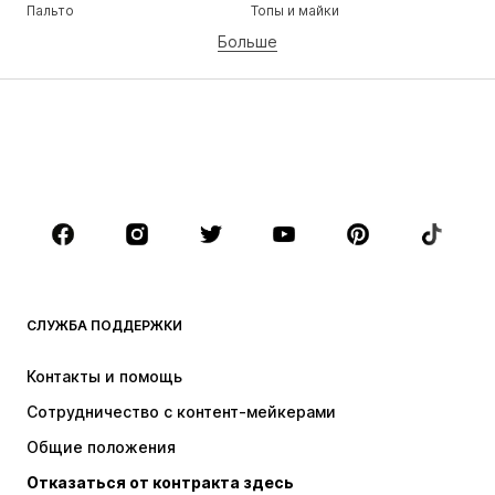
Пальто
Топы и майки
Больше
Штаны
Белье
Юбки
Блузки и туники
Толстовки
Пиджаки
Пляжная одежда
Комбинезоны
Плюс сайз
Одежда для беременных
Обувь
Спорт
Аксессуары
Премиум
ОДЕЖДА
СЛУЖБА ПОДДЕРЖКИ
НОВИНКИ
Модные тенденции
Платья
Джинсы
Контакты и помощь
Топы и майки
Штаны
Сотрудничество с контент-мейкерами
Куртки
Свитеры и вязаные изделия
Общие положения
Белье
Блузки и туники
Отказаться от контракта здесь
Пальто
Юбки