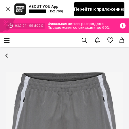
ABOUT YOU App
Перейти к приложению
(152 700)
Финальная летняя распродажа:
03
Д
01
Ч
54
М
59
С
Предложения со скидками до 60%