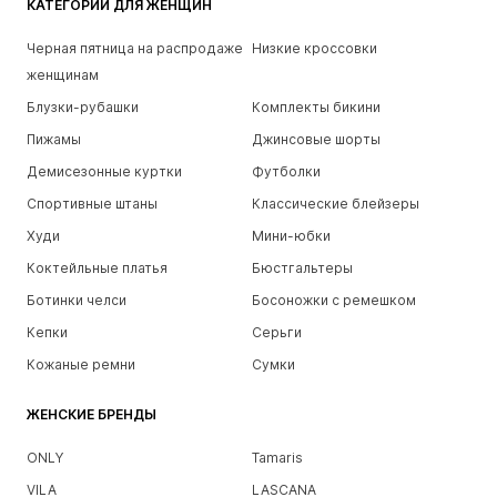
КАТЕГОРИИ ДЛЯ ЖЕНЩИН
Черная пятница на распродаже
Низкие кроссовки
женщинам
Блузки-рубашки
Комплекты бикини
Пижамы
Джинсовые шорты
Демисезонные куртки
Футболки
Спортивные штаны
Классические блейзеры
Худи
Мини-юбки
Коктейльные платья
Бюстгальтеры
Ботинки челси
Босоножки с ремешком
Кепки
Серьги
Кожаные ремни
Сумки
ЖЕНСКИЕ БРЕНДЫ
ONLY
Tamaris
VILA
LASCANA