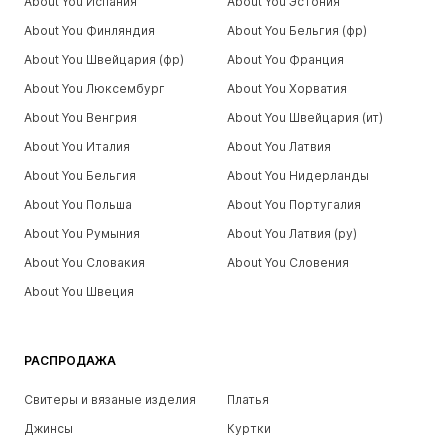
About You Испания
About You Эстония
About You Финляндия
About You Бельгия (фр)
About You Швейцария (фр)
About You Франция
About You Люксембург
About You Хорватия
About You Венгрия
About You Швейцария (ит)
About You Италия
About You Латвия
About You Бельгия
About You Нидерланды
About You Польша
About You Португалия
About You Румыния
About You Латвия (ру)
About You Словакия
About You Словения
About You Швеция
РАСПРОДАЖА
Свитеры и вязаные изделия
Платья
Джинсы
Куртки