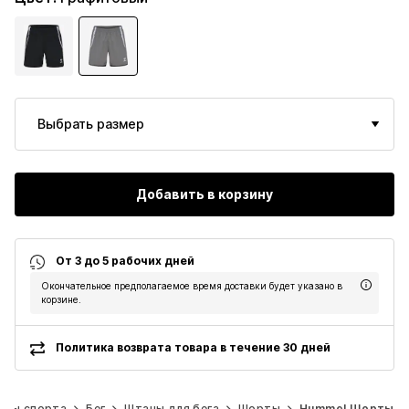
Выбрать размер
Добавить в корзину
От 3 до 5 рабочих дней
Окончательное предполагаемое время доставки будет указано в
корзине.
Политика возврата товара в течение 30 дней
иды спорта
Бег
Штаны для бега
Шорты
Hummel Шорты