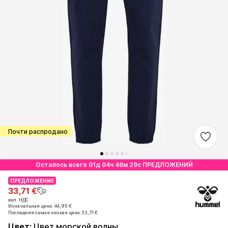
Почти распродано
Осталось всего 01д 04ч 46м 28с ПРЕДЛОЖЕНИЙ
ПРЕДЛОЖЕНИЕ
ПРЕДЛОЖЕНИЕ
33,71 €
33,71 €
вкл. НДС
вкл. НДС
Изначальная цена: 44,95 €
Изначальная цена: 44,95 €
Последняя самая низкая цена:
Последняя самая низкая цена:
33,71 €
33,71 €
Цвет
:
Цвет морской волны