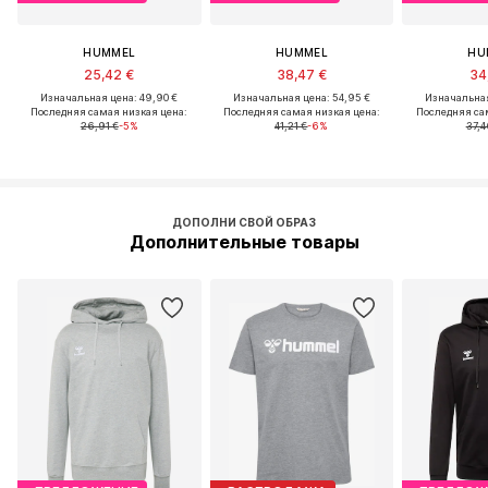
HUMMEL
HUMMEL
HU
25,42 €
38,47 €
34
Изначальная цена: 49,90 €
Изначальная цена: 54,95 €
Изначальная
Последняя самая низкая цена:
Последняя самая низкая цена:
Последняя са
26,91 €
-5%
41,21 €
-6%
37,4
ДОПОЛНИ СВОЙ ОБРАЗ
Дополнительные товары