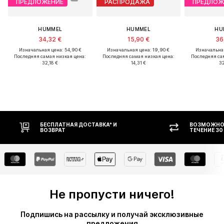
ПРЕДЛОЖЕНИЕ
РАСПРОДАЖА
ПРЕДЛОЖ
HUMMEL
HUMMEL
HU
34,32 €
15,90 €
36
Изначальная цена: 54,90 €
Изначальная цена: 19,90 €
Изначальная
Последняя самая низкая цена:
Последняя самая низкая цена:
Последняя са
32,18 €
14,31 €
32
ВОЗМОЖНОСТЬ ВОЗВРАТА В
ОП
ТЕЧЕНИЕ 30 ДНЕЙ
Не пропусти ничего!
Подпишись на рассылку и получай эксклюзивные
предложения