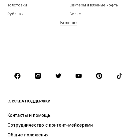
Толстовки
Свитеры и вязаные кофты
Рубашки
Белье
Больше
Штаны
Рубашки
Пальто
Костюмы и пиджаки
Пляжная одежда
Плюс сайз
Обувь
Спорт
Аксессуары
Премиум
ОДЕЖДА
НОВИНКИ
Модные тенденции
Футболки
Джинсы
СЛУЖБА ПОДДЕРЖКИ
Куртки
Толстовки и худи
Штаны
Рубашки
Контакты и помощь
Белье
Свитеры и вязаные кофты
Сотрудничество с контент-мейкерами
Костюмы и пиджаки
Пальто
Общие положения