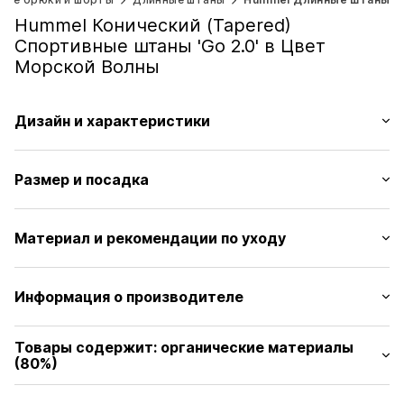
Hummel Конический (Tapered)
Спортивные штаны 'Go 2.0' в Цвет
Морской Волны
Дизайн и характеристики
Однотонные цвета
Размер и посадка
Начесный трикотаж
Эластичный пояс
Длина: Длинный/макси
Без подкладки
Материал и рекомендации по уходу
Крой: Конический (Tapered)
Артикул
0000000029717578
Таблица размеров
Верх: 80% Хлопок (органическое сельское хозяйство),
Информация о производителе
20% Полиэстер - PES (переработанный)
eleven teamsports GmbH
Страна происхождения: Индия
Товары содержит: органические материалы
Im Winkel 1-3
(80%)
74589 Satteldorf
DE
Произведено с:
Хлопок ( из экологически чистого сырья)