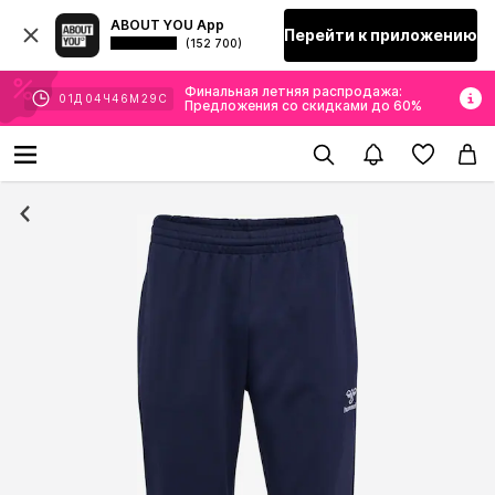
ABOUT YOU App
Перейти к приложению
(152 700)
Финальная летняя распродажа:
01
Д
04
Ч
46
М
28
С
Предложения со скидками до 60%