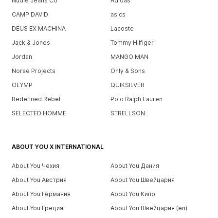
Nudie Jeans Co
Adidas
CAMP DAVID
asics
DEUS EX MACHINA
Lacoste
Jack & Jones
Tommy Hilfiger
Jordan
MANGO MAN
Norse Projects
Only & Sons
OLYMP
QUIKSILVER
Redefined Rebel
Polo Ralph Lauren
SELECTED HOMME
STRELLSON
ABOUT YOU X INTERNATIONAL
About You Чехия
About You Дания
About You Австрия
About You Швейцария
About You Германия
About You Кипр
About You Греция
About You Швейцария (en)