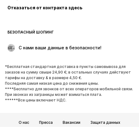
Пляжная одежда
Плюс сайз
Отказаться от контракта здесь
Поводы
ЭКСКЛЮЗИВ
Апсайклинг
ОБУВЬ
БЕЗОПАСНЫЙ ШОПИНГ
НОВИНКИ
Модные тенденции
 С нами ваши данные в безопасности!
Ботинки и сапоги
Кроссовки и кеды
Полуботинки
Спортивная обувь
*Бесплатная стандартная доставка в пункты самовывоза для
Открытая обувь
ЭКСКЛЮЗИВ
заказов на сумму свыше 24,90 €; в остальных случаях действуют
тарифы на доставку & в размере 4,50 €.
Последняя самая низкая цена до снижения цены.
СПОРТ
****Бесплатно для звонков от всех операторов мобильной связи.
При звонках из заграницы может взиматься плата.
Спорт
Виды спорта
******Все цены включают НДС.
Спортивная обувь
Спортивные рюкзаки и сумки
Спортивные аксессуары
О нас
Пресса
Вакансии
Защита данных
АКСЕССУАРЫ
Общие условия и положения
Юридические сведения