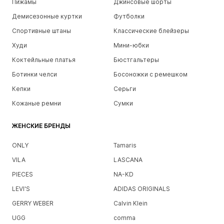
Пижамы
Джинсовые шорты
Демисезонные куртки
Футболки
Спортивные штаны
Классические блейзеры
Худи
Мини-юбки
Коктейльные платья
Бюстгальтеры
Ботинки челси
Босоножки с ремешком
Кепки
Серьги
Кожаные ремни
Сумки
ЖЕНСКИЕ БРЕНДЫ
ONLY
Tamaris
VILA
LASCANA
PIECES
NA-KD
LEVI'S
ADIDAS ORIGINALS
GERRY WEBER
Calvin Klein
UGG
comma