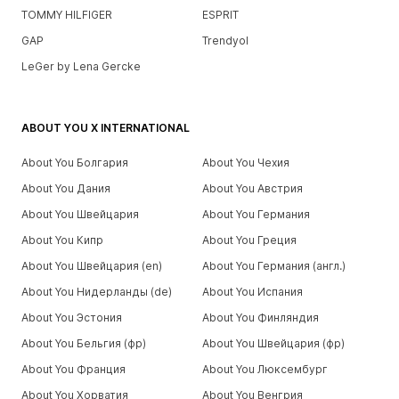
TOMMY HILFIGER
ESPRIT
GAP
Trendyol
LeGer by Lena Gercke
ABOUT YOU X INTERNATIONAL
About You Болгария
About You Чехия
About You Дания
About You Австрия
About You Швейцария
About You Германия
About You Кипр
About You Греция
About You Швейцария (en)
About You Германия (англ.)
About You Нидерланды (de)
About You Испания
About You Эстония
About You Финляндия
About You Бельгия (фр)
About You Швейцария (фр)
About You Франция
About You Люксембург
About You Хорватия
About You Венгрия