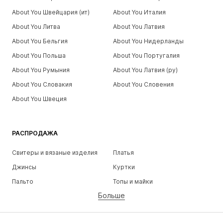
About You Швейцария (ит)
About You Италия
About You Литва
About You Латвия
About You Бельгия
About You Нидерланды
About You Польша
About You Португалия
About You Румыния
About You Латвия (ру)
About You Словакия
About You Словения
About You Швеция
РАСПРОДАЖА
Свитеры и вязаные изделия
Платья
Джинсы
Куртки
Пальто
Топы и майки
Больше
Штаны
Белье
Юбки
Блузки и туники