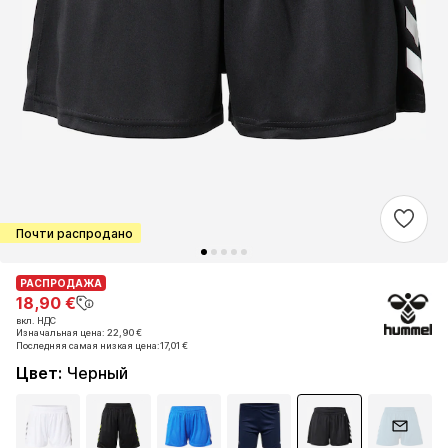
Почти распродано
РАСПРОДАЖА
РАСПРОДАЖА
18,90 €
18,90 €
вкл. НДС
вкл. НДС
Изначальная цена: 22,90 €
Изначальная цена: 22,90 €
Последняя самая низкая цена:
Последняя самая низкая цена:
17,01 €
17,01 €
Цвет
:
Черный