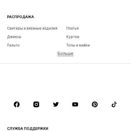
РАСПРОДАЖА
Свитеры и вязаные изделия
Платья
Джинсы
Куртки
Пальто
Топы и майки
Больше
Штаны
Белье
Юбки
Блузки и туники
Толстовки
Пиджаки
Пляжная одежда
Комбинезоны
Плюс сайз
Одежда для беременных
Обувь
Спорт
Аксессуары
Премиум
ОДЕЖДА
СЛУЖБА ПОДДЕРЖКИ
НОВИНКИ
Модные тенденции