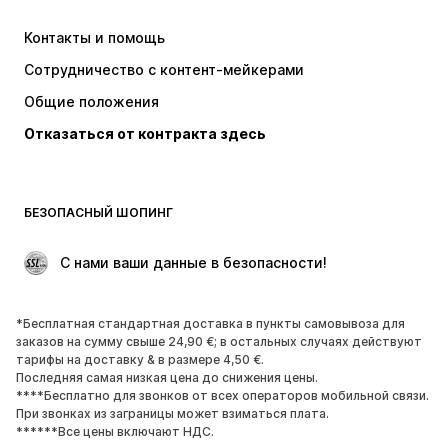
Платья
Джинсы
Контакты и помощь
Топы и майки
Штаны
Сотрудничество с контент-мейкерами
Куртки
Свитеры и вязаные изделия
Общие положения
Белье
Блузки и туники
Отказаться от контракта здесь
Пальто
Юбки
Пляжная одежда
Толстовки
Пиджаки
Комбинезоны
БЕЗОПАСНЫЙ ШОПИНГ
Плюс сайз
Одежда для беременных
Поводы
ЭКСКЛЮЗИВ
 С нами ваши данные в безопасности!
Апсайклинг
*Бесплатная стандартная доставка в пункты самовывоза для
ОБУВЬ
заказов на сумму свыше 24,90 €; в остальных случаях действуют
тарифы на доставку & в размере 4,50 €.
НОВИНКИ
Модные тенденции
Последняя самая низкая цена до снижения цены.
****Бесплатно для звонков от всех операторов мобильной связи.
Кроссовки и кеды
Ботинки
При звонках из заграницы может взиматься плата.
Лодочки и туфли на высоких
Сапоги
******Все цены включают НДС.