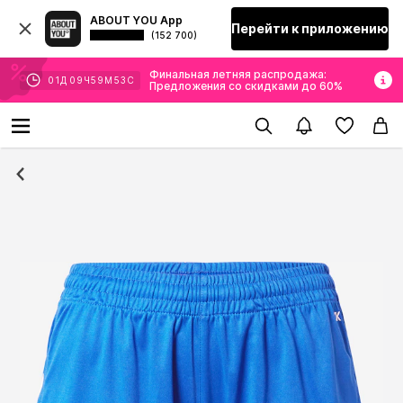
ABOUT YOU App
Перейти к приложению
(152 700)
Финальная летняя распродажа:
01
Д
09
Ч
59
М
53
С
Предложения со скидками до 60%