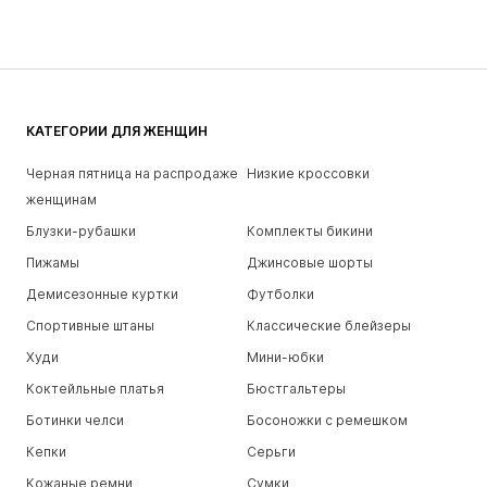
КАТЕГОРИИ ДЛЯ ЖЕНЩИН
Черная пятница на распродаже
Низкие кроссовки
женщинам
Блузки-рубашки
Комплекты бикини
Пижамы
Джинсовые шорты
Демисезонные куртки
Футболки
Спортивные штаны
Классические блейзеры
Худи
Мини-юбки
Коктейльные платья
Бюстгальтеры
Ботинки челси
Босоножки с ремешком
Кепки
Серьги
Кожаные ремни
Сумки