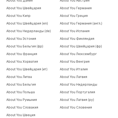
About You Дания
About You Австрия
About You Швейцария
About You Германия
About You Кипр
About You Греция
About You Швейцария (en)
About You Германия (англ.)
About You Нидерланды (de)
About You Испания
About You Эстония
About You Финляндия
About You Бельгия (фр)
About You Швейцария (фр)
About You Франция
About You Люксембург
About You Хорватия
About You Венгрия
About You Швейцария (ит)
About You Италия
About You Литва
About You Латвия
About You Бельгия
About You Нидерланды
About You Польша
About You Португалия
About You Румыния
About You Латвия (ру)
About You Словакия
About You Словения
About You Швеция