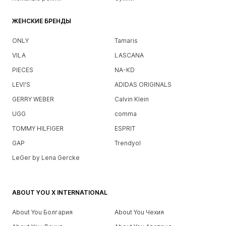
ЖЕНСКИЕ БРЕНДЫ
ONLY
Tamaris
VILA
LASCANA
PIECES
NA-KD
LEVI'S
ADIDAS ORIGINALS
GERRY WEBER
Calvin Klein
UGG
comma
TOMMY HILFIGER
ESPRIT
GAP
Trendyol
LeGer by Lena Gercke
ABOUT YOU X INTERNATIONAL
About You Болгария
About You Чехия