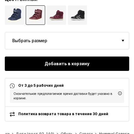
Выбрать размер
Добавить в корзину
От 3 до 5 рабочих дней
Окончательное предполагаемое время доставки будет указано в
корзине.
Политика возврата товара в течение 30 дней
вочки
Дети (рост 92-140)
Обувь
Сапоги
Hummel Сапоги