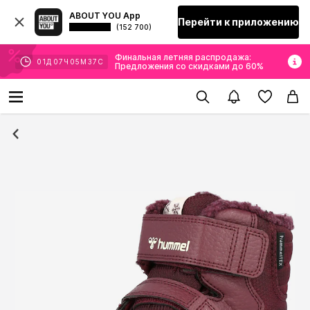
ABOUT YOU App
Перейти к приложению
(152 700)
Финальная летняя распродажа:
01
Д
07
Ч
05
М
36
С
Предложения со скидками до 60%