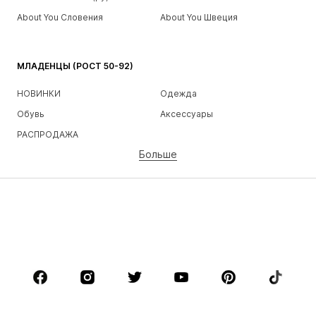
About You Словения
About You Швеция
МЛАДЕНЦЫ (РОСТ 50-92)
НОВИНКИ
Одежда
Обувь
Аксессуары
РАСПРОДАЖА
Больше
ДЕВОЧКИ
Дети (рост 92-140)
Подростки (рост 140-176)
МАЛЬЧИКИ
Дети (рост 92-140)
Подростки (рост 140-176)
БРЕНДЫ
NAME IT
Next