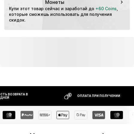
Монеты
Сетка
Купи этот товар сейчас и заработай до 
+60 Coins
, 
Застежка на липучках
которые сможешь использовать для получения 
На теплой подкладке
скидок.
Артикул
HUM1155003000001
ТЬ ВОЗВРАТА В
ОПЛАТА ПРИ ПОЛУЧЕНИИ
 ДНЕЙ