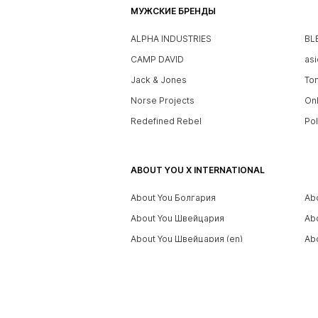
МУЖСКИЕ БРЕНДЫ
ALPHA INDUSTRIES
BL
CAMP DAVID
asi
Jack & Jones
To
Norse Projects
On
Redefined Rebel
Po
ABOUT YOU X INTERNATIONAL
About You Болгария
Ab
About You Швейцария
Ab
About You Швейцария (en)
Abo
About You Эстония
Ab
About You Франция
Ab
About You Швейцария (ит)
Ab