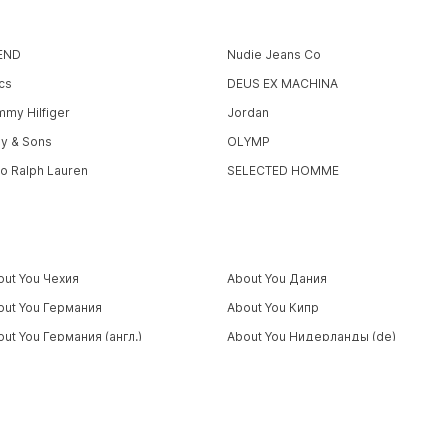
END
Nudie Jeans Co
cs
DEUS EX MACHINA
mmy Hilfiger
Jordan
ly & Sons
OLYMP
lo Ralph Lauren
SELECTED HOMME
out You Чехия
About You Дания
out You Германия
About You Кипр
ut You Германия (англ.)
About You Нидерланды (de)
out You Финляндия
About You Бельгия (фр)
out You Люксембург
About You Хорватия
out You Италия
About You Литва