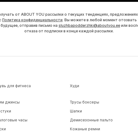
получать от ABOUT YOU рассылки о текущих тенденциях, предложениях
с
Политика конфиденциальности
. Вы можете в любой момент отозвать 
 будущее, отправив письмо на
sluzhbapodderzhki@aboutyou.ee
или восп
отказа от подписки в конце каждой рассылки.
увь для фитнеса
Худи
им джинсы
Трусы боксеры
лстуки
Шапки
алоговые часы
Демисезонные пальто
ски
Кожаные ремни