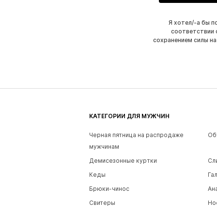
Я хотел/-а бы 
соответствии 
сохранением силы на
КАТЕГОРИИ ДЛЯ МУЖЧИН
Черная пятница на распродаже
Об
мужчинам
Демисезонные куртки
Сл
Кеды
Га
Брюки-чинос
Ан
Свитеры
Но