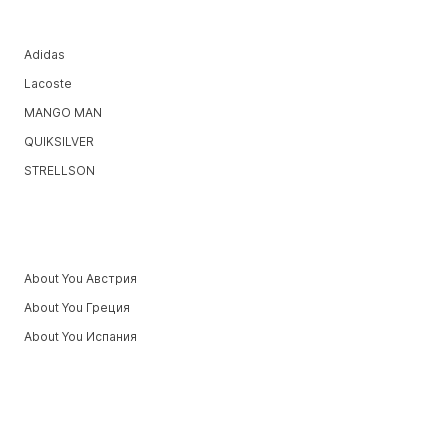
Adidas
Lacoste
MANGO MAN
QUIKSILVER
STRELLSON
About You Австрия
About You Греция
About You Испания
About You Швейцария (фр)
About You Венгрия
About You Латвия