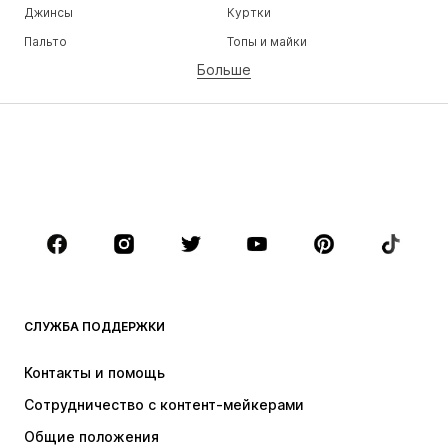
Джинсы
Куртки
Пальто
Топы и майки
Больше
Штаны
Белье
Юбки
Блузки и туники
Толстовки
Пиджаки
Пляжная одежда
Комбинезоны
Плюс сайз
Одежда для беременных
Обувь
Спорт
Аксессуары
Премиум
ОДЕЖДА
СЛУЖБА ПОДДЕРЖКИ
НОВИНКИ
Модные тенденции
Платья
Джинсы
Контакты и помощь
Топы и майки
Штаны
Сотрудничество с контент-мейкерами
Куртки
Свитеры и вязаные изделия
Общие положения
Белье
Блузки и туники