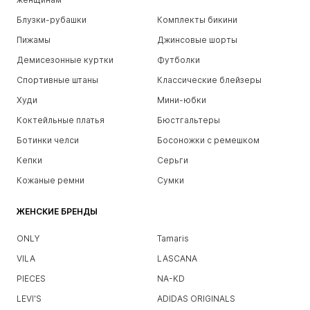
Блузки-рубашки
Комплекты бикини
Пижамы
Джинсовые шорты
Демисезонные куртки
Футболки
Спортивные штаны
Классические блейзеры
Худи
Мини-юбки
Коктейльные платья
Бюстгальтеры
Ботинки челси
Босоножки с ремешком
Кепки
Серьги
Кожаные ремни
Сумки
ЖЕНСКИЕ БРЕНДЫ
ONLY
Tamaris
VILA
LASCANA
PIECES
NA-KD
LEVI'S
ADIDAS ORIGINALS