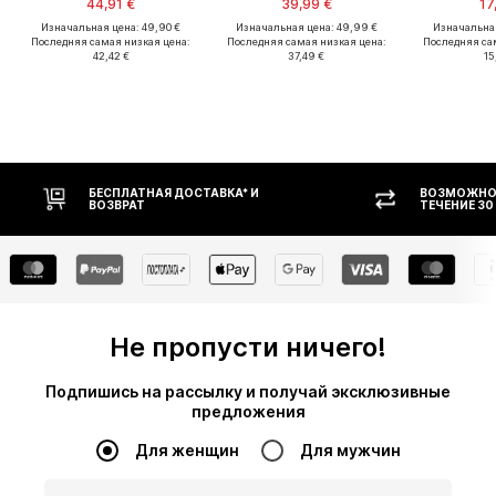
44,91 €
39,99 €
17
Изначальная цена: 49,90 €
Изначальная цена: 49,99 €
Изначальная
Последняя самая низкая цена:
Последняя самая низкая цена:
Последняя са
42,42 €
37,49 €
15
БЕСПЛАТНАЯ ДОСТАВКА* И
ВОЗМОЖНОСТЬ В
ВОЗВРАТ
ТЕЧЕНИЕ 30 ДНЕЙ
Не пропусти ничего!
Подпишись на рассылку и получай эксклюзивные
предложения
Для женщин
Для мужчин