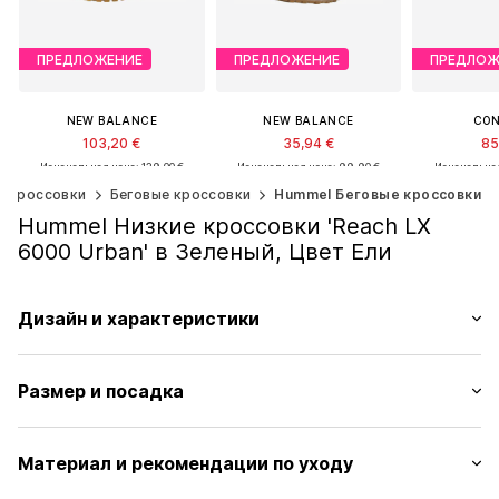
ПРЕДЛОЖЕНИЕ
ПРЕДЛОЖЕНИЕ
ПРЕДЛОЖ
NEW BALANCE
NEW BALANCE
CON
103,20 €
35,94 €
85
Изначальная цена: 129,00 €
Изначальная цена: 99,90 €
Изначальная
Последняя самая низкая цена:
Последняя самая низкая цена:
Последняя са
е кроссовки
Беговые кроссовки
Hummel Беговые кроссовки
92,00 €
41,93 €
62
Hummel Низкие кроссовки 'Reach LX
Доступно множество размеров
Доступно множество размеров
6000 Urban' в Зеленый, Цвет Ели
Добавить в корзину
Добавить в корзину
Добавить
Дизайн и характеристики
Принт с логотипом
Размер и посадка
Кожа
Круглый носок
Высота каблука: Плоский каблук (0-3 см)
Шнуровка на 6 дырок
Материал и рекомендации по уходу
Профилированная подошва