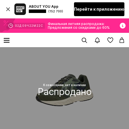
ABOUT YOU App
Перейти к приложению
(152 700)
Финальная летняя распродажа:
02
Д
09
Ч
22
М
22
С
Предложения со скидками до 60%
К сожалению, нет в наличии
Распродано