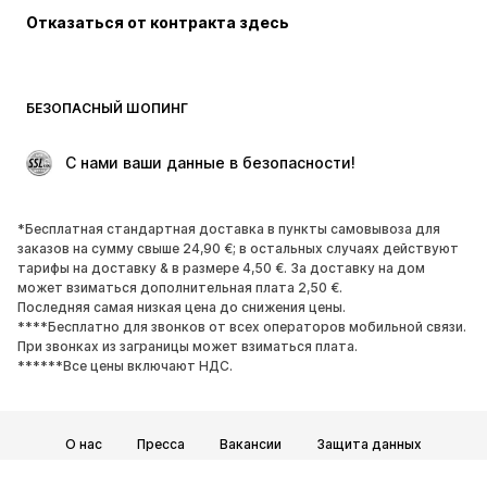
Отказаться от контракта здесь
Пальто
Юбки
Пляжная одежда
Толстовки
Пиджаки
Комбинезоны
БЕЗОПАСНЫЙ ШОПИНГ
Плюс сайз
Одежда для беременных
Поводы
ЭКСКЛЮЗИВ
 С нами ваши данные в безопасности!
Апсайклинг
*Бесплатная стандартная доставка в пункты самовывоза для
ОБУВЬ
заказов на сумму свыше 24,90 €; в остальных случаях действуют
тарифы на доставку & в размере 4,50 €. За доставку на дом
НОВИНКИ
Модные тенденции
может взиматься дополнительная плата 2,50 €.
Последняя самая низкая цена до снижения цены.
Кроссовки и кеды
Ботинки
****Бесплатно для звонков от всех операторов мобильной связи.
Лодочки и туфли на высоких
Сапоги
При звонках из заграницы может взиматься плата.
******Все цены включают НДС.
каблуках
Босоножки
Полуботинки
Спортивная обувь
Балетки
О нас
Пресса
Вакансии
Защита данных
Пантолеты
Тапки
Общие условия и положения
Юридические сведения