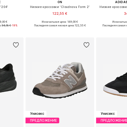
E
ON
ADIDAS
'204'
Низкие кроссовки 'Cloudnova Form 2'
Низкие кроссовк
122,55 €
3
9,00 €
Изначальная цена: 149,00 €
Изначальна
размеров
Доступно множество размеров
Доступно мн
а:
56,18 €
-19%
Последняя самая низкая цена:
122,55 €
Последняя самая 
рзину
Добавить в корзину
Добавит
Унисекс
Унисекс
ПРЕДЛОЖЕНИЕ
ПРЕДЛОЖЕНИ