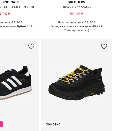
 ORIGINALS
SKECHERS
и 'ADISTAR CONTROL'
Низкие кроссовки
4,95 €
50,92 €
я цена: 99,90 €
Изначальная цена: 69,90 €
ожество размеров
Доступно множество размеров
низкая цена:
41,94 €
-16%
Последняя самая низкая цена:
49,22 €
ь в корзину
Добавить в корзину
Е
Унисекс