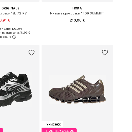
 ORIGINALS
HOKA
совки 'SL 72 RS'
Низкие кроссовки 'TOR SUMMIT'
0,91 €
210,00 €
+
1
я цена: 100,00 €
ожество размеров
Доступно множество размеров
я низкая цена:
48,93 €
ь в корзину
Добавить в корзину
Унисекс
Е
ПРЕДЛОЖЕНИЕ