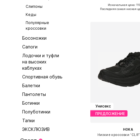
Изначальная цена: 11
Слипоны
Доступно множество 
Последняя самая низкая ц
Кеды
Добавить в ко
Популярные
кроссовки
Босоножки
Сапоги
Лодочки и туфли
на высоких
каблуках
Спортивная обувь
Балетки
Пантолеты
Ботинки
Унисекс
Полуботинки
ПРЕДЛОЖЕНИЕ
Тапки
ЭКСКЛЮЗИВ
HOKA
Низкие кроссовки 'CLI