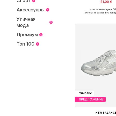
Спорт
81,00 €
Аксессуары
Изначальная цена: 16
Доступные размеры: 35
Последняя самая низкая ц
Добавить в ко
Уличная
мода
Премиум
Топ 100
Унисекс
ПРЕДЛОЖЕНИЕ
NEW BALANC