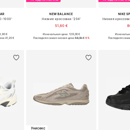
EAR
NEW BALANCE
NIKE 
D-1000'
Низкие кроссовки '204'
Низкие кроссовк
51,60 €
8
9,90 €
Изначальная цена: 129,00 €
Изначальна
размеров
Доступно множество размеров
Доступно мн
ена:
41,20 €
Последняя самая низкая цена:
56,18 €
-8%
Последняя сама
рзину
Добавить в корзину
Добавит
Унисекс