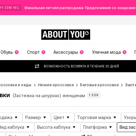
Финальная летняя распродажа: Предложения со скидками
1
Ч
33
М
14
С
ABOUT
YOU
Обувь
Спорт
Аксессуары
Уличная мода
ВОЗМОЖНОСТЬ ВОЗВРАТА В ТЕЧЕНИЕ 30 ДНЕЙ
россовки и кеды
Низкие кроссовки
Беговые кроссовки
Заст
вки
(Застежка на шнурках) женщинам
1 339
одажа
Размер
Цвет
Торговая марка
Узор
Вид каблука
Высота каблука
Платформа
Вид за