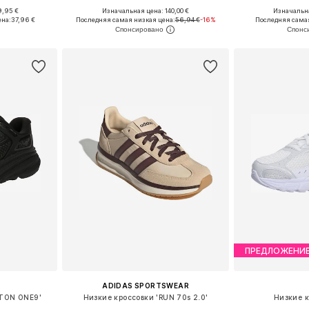
9,95 €
Изначальная цена: 140,00 €
Изначальна
размеров
Доступно множество размеров
Доступно мн
ена:
37,96 €
Последняя самая низкая цена:
56,94 €
-16%
Последняя самая
рзину
Добавить в корзину
Добавит
ПРЕДЛОЖЕНИ
ADIDAS SPORTSWEAR
FTON ONE9'
Низкие кроссовки 'RUN 70s 2.0'
Низкие к