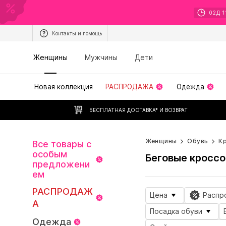
02
Д
1
Контакты и помощь
Женщины
Мужчины
Дети
Новая коллекция
РАСПРОДАЖА
Одежда
БЕСПЛАТНАЯ ДОСТАВКА* И ВОЗВРАТ
Женщины
Обувь
К
Все товары с
особым
Беговые кроссо
предложени
ем
РАСПРОДАЖ
Цена
Распр
А
Посадка обуви
Одежда