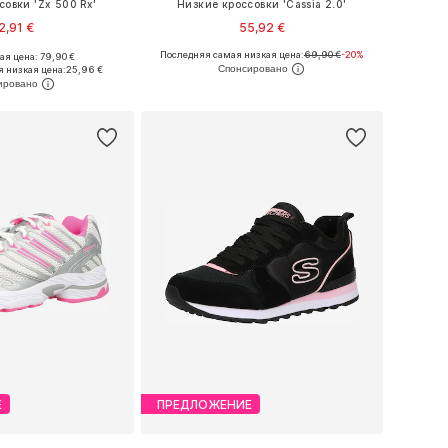
совки 'Zx 500 Rx'
Низкие кроссовки 'Cassia 2.0'
2,91 €
55,92 €
Последняя самая низкая цена:
69,90 €
-20%
я цена: 79,90 €
ожество размеров
Доступно множество размеров
 низкая цена:
25,96 €
ь в корзину
Добавить в корзину
Е
ПРЕДЛОЖЕНИЕ