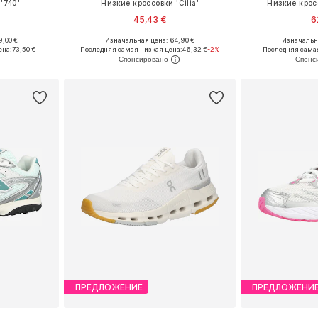
'740'
Низкие кроссовки 'Cilia'
Низкие крос
45,43 €
6
9,00 €
Изначальная цена: 64,90 €
Изначальна
размеров
Доступно множество размеров
Доступно мн
ена:
73,50 €
Последняя самая низкая цена:
46,32 €
-2%
Последняя самая
рзину
Добавить в корзину
Добавит
ПРЕДЛОЖЕНИЕ
ПРЕДЛОЖЕНИ