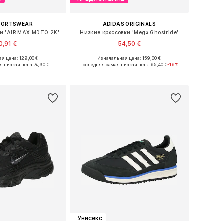
SPORTSWEAR
ADIDAS ORIGINALS
и 'AIR MAX MOTO 2K'
Низкие кроссовки 'Mega Ghostride'
0,91 €
54,50 €
+
8
+
1
я цена: 129,00 €
Изначальная цена: 159,00 €
ожество размеров
Доступно множество размеров
я низкая цена:
74,90 €
Последняя самая низкая цена:
65,40 €
-16%
ь в корзину
Добавить в корзину
Унисекс