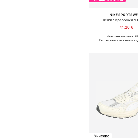
NIKE SPORTSW
Низкие кроссовки 'L
41,20 €
+
2
Изначальная цена: 9
Доступно множество 
Последняя самая низкая ц
Добавить в ко
Унисекс