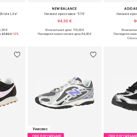
NEW BALANCE
ADIDAS
ride Lite'
Низкие кроссовки '574'
Низкие крос
94,50 €
8
+
2
,90 €
Изначальная цена: 119,00 €
Изначальна
размеров
Доступно множество размеров
Доступно мн
а:
47,92 €
-12%
Последняя самая низкая цена:
84,00 €
Последняя сама
рзину
Добавить в корзину
Добавит
Унисекс
ПРЕДЛОЖЕНИЕ
ПРЕДЛОЖЕНИ