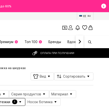
 до 60%
EE
RU
Премиум
Топ 100
Бренды
Вдохновение
ОПЛАТА ПРИ ПОЛУЧЕНИИ
ежка на шнурках
Вид
Сортировать
ы
Серия продуктов
Материал
стежки
Носок ботинка
1