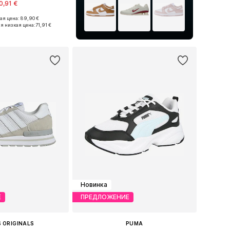
0,91 €
+
2
я цена: 89,90 €
ожество размеров
я низкая цена:
71,91 €
ь в корзину
Новинка
Е
ПРЕДЛОЖЕНИЕ
 ORIGINALS
PUMA