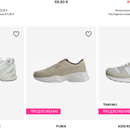
69,90 €
8
+
6
0,00 €
Изначальна
-35,5, 36
Доступно множество размеров
Доступно мн
ена:
81,00 €
Последняя сама
рзину
Добавить в корзину
Добавит
Унисекс
ПРЕДЛОЖЕНИЕ
ПРЕДЛОЖЕНИ
E
PUMA
ADIDAS