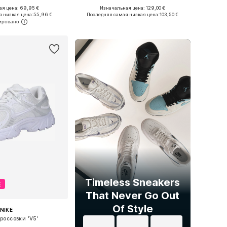
+
1
я цена: 69,95 €
Изначальная цена: 129,00 €
ожество размеров
Доступно множество размеров
 низкая цена:
55,96 €
Последняя самая низкая цена:
103,50 €
ь в корзину
Добавить в корзину
Timeless Sneakers
Е
That Never Go Out
Of Style
NIKE
россовки 'V5'