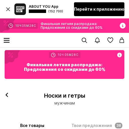
ABOUT YOU App
Перейти к приложению
(152 700)
Финальная летняя распродажа:
10
Ч
05
М
26
С
Предложения со скидками до 60%
10
Ч
05
М
26
С
Финальная летняя распродажа:
Предложения со скидками до 60%
Носки и гетры
мужчинам
Все товары
Твои предложения
38