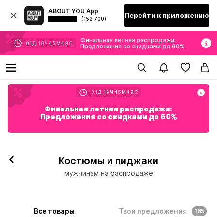
ABOUT YOU App
Перейти к приложению
(152 700)
Финальная летняя распродажа:
01
Д
16
Ч
45
М
48
С
Предложения со скидками до 60%
01
Д
16
Ч
45
М
48
С
Финальная летняя распродажа:
Предложения со скидками до 60%
Костюмы и пиджаки
мужчинам на распродаже
Все товары
Твои предложения
165