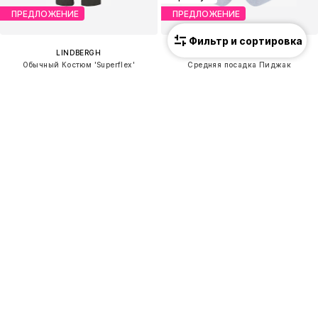
ПРЕДЛОЖЕНИЕ
ПРЕДЛОЖЕНИЕ
Фильтр и сортировка
LINDBERGH
BOGGI MILANO
Обычный Костюм 'Superflex'
Средняя посадка Пиджак
81,00 €
439,20 €
Изначальная цена: 229,00 €
Изначальная цена: 549,00 €
Последняя самая низкая цена:
81,00 €
Последняя самая низкая цена:
439,20 €
Премиум
Премиум