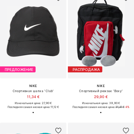
ПРЕДЛОЖЕНИЕ
РАСПРОДАЖА
NIKE
NIKE
Спортивная шапка 'Club'
Спортивный рюкзак 'Boxy'
11,34 €
29,90 €
Изначальная цена: 27,90 €
Изначальная цена: 39,90 €
Последняя самая низкая цена:
11,12 €
Последняя самая низкая цена:
31,41 €
-4%