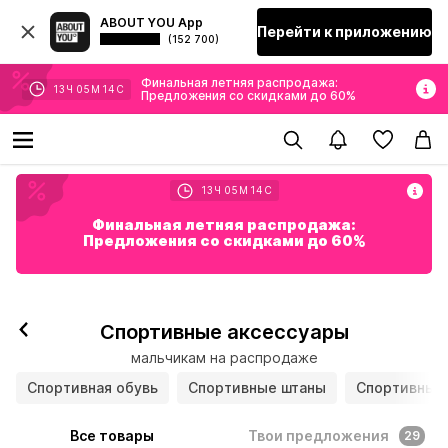
ABOUT YOU App
Перейти к приложению
(152 700)
Финальная летняя распродажа:
13
Ч
05
М
12
С
Предложения со скидками до 60%
13
Ч
05
М
12
С
Финальная летняя распродажа:
Предложения со скидками до 60%
Спортивные аксессуары
мальчикам на распродаже
Спортивная обувь
Спортивные штаны
Спортивные
Все товары
Твои предложения
29